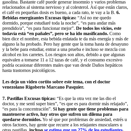
gasolina. Bastante café puede generar insomnio y varios problemas
relacionados al sistema nervioso y al colesterol. Así que están claros,
el café en pequeñas dosis es bueno, a cada rato, te vay a la B.
6.
Bebidas energizantes
Excusas típicas:
“Así no me quedo
dormido, porque estudiaré toda la noche”, “es para andar más
prendido/a”, “es para funcionar mejor”.
De todos los vicios, este
todavía está “en pañales”, pero se ha ido masificando.
Como
bien dice el nombre, esta bebida enlatada te da más energía y más de
alguno la ha probado. Pero hay gente que la toma hasta de desayuno
y la bebe para estudiar, entrar a una prueba e incluso se mezcla con
alcohol en los carretes. Los riesgos son altos, debido a que algunas
equivalen a tomarse 11 a 12 tazas de café, y el consumo excesivo
podría ocasionar diferentes males que van desde Daños hepáticos
hasta trastornos psicológicos.
Les dejo un video cortito sobre este tema, con el doctor
venezolano Rigoberto Marcano Pasquier.
7. Pastillas Excusas típicas:
“Es que la otra vez me las dio el
doctor, y me sentí super bien”, “es que es para dormir más relajado”,
“es para la concentración”.
Si hay gente que tiene problemas para
mantenerse activo, hay otros que sufren un dilema para
quedarse dormidos.
Yo sé que por problemas de ansiedad, estrés u
otros factores, hay gente que recurre a los relajantes musculares u
otras pastillas,
incluso
se estima que un 27% de los estudiantes
,