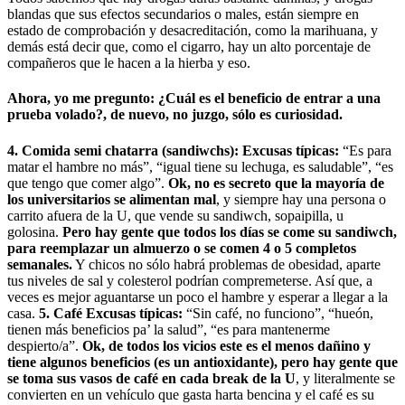
blandas que sus efectos secundarios o males, están siempre en
estado de comprobación y desacreditación, como la marihuana, y
demás está decir que, como el cigarro, hay un alto porcentaje de
compañeros que le hacen a la hierba y eso.
Ahora, yo me pregunto: ¿Cuál es el beneficio de entrar a una
prueba volado?, de nuevo, no juzgo, sólo es curiosidad.
4. Comida semi chatarra (sandiwchs):
Excusas típicas:
“Es para
matar el hambre no más”, “igual tiene su lechuga, es saludable”, “es
que tengo que comer algo”.
Ok, no es secreto que la mayoría de
los universitarios se alimentan mal
, y siempre hay una persona o
carrito afuera de la U, que vende su sandiwch, sopaipilla, u
golosina.
Pero hay gente que todos los días se come su sandiwch,
para reemplazar un almuerzo o se comen 4 o 5 completos
semanales.
Y chicos no sólo habrá problemas de obesidad, aparte
tus niveles de sal y colesterol podrían compremeterse. Así que, a
veces es mejor aguantarse un poco el hambre y esperar a llegar a la
casa.
5. Café
Excusas típicas:
“Sin café, no funciono”, “hueón,
tienen más beneficios pa’ la salud”, “es para mantenerme
despierto/a”.
Ok, de todos los vicios este es el menos dañino y
tiene algunos beneficios (es un antioxidante), pero hay gente que
se toma sus vasos de café en cada break de la U
, y literalmente se
convierten en un vehículo que gasta harta bencina y el café es su