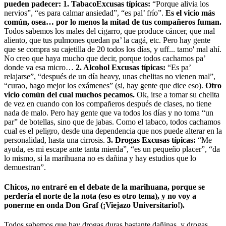
pueden padecer: 1. TabacoExcusas típicas:
“Porque alivia los
nervios”, “es para calmar ansiedad”, “es pal’ frío”.
Es el vicio más
común, osea… por lo menos la mitad de tus compañeros fuman.
Todos sabemos los males del cigarro, que produce cáncer, que mal
aliento, que tus pulmones quedan pa’ la cagá, etc. Pero hay gente
que se compra su cajetilla de 20 todos los días, y uff... tamo' mal ahí.
No creo que haya mucho que decir, porque todos cachamos pa’
donde va esa micro…
2. Alcohol
Excusas típicas:
“Es pa’
relajarse”, “después de un día heavy, unas chelitas no vienen mal”,
“curao, hago mejor los exámenes” (si, hay gente que dice eso).
Otro
vicio común del cual muchos pecamos.
Ok, irse a tomar su chelita
de vez en cuando con los compañeros después de clases, no tiene
nada de malo. Pero hay gente que va todos los días y no toma “un
par” de botellas, sino que de jabas. Como el tabaco, todos cachamos
cual es el peligro, desde una dependencia que nos puede alterar en la
personalidad, hasta una cirrosis.
3. Drogas
Excusas típicas:
“Me
ayuda, es mi escape ante tanta mierda”, “es un pequeño placer”, “da
lo mismo, si la marihuana no es dañina y hay estudios que lo
demuestran”.
Chicos, no entraré en el debate de la marihuana, porque se
perdería el norte de la nota (eso es otro tema), y no voy a
ponerme en onda Don Graf (¡Viejazo Universitario!).
Todos sabemos que hay drogas duras bastante dañinas, y drogas