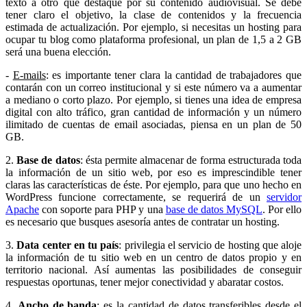
texto a otro que destaque por su contenido audiovisual. Se debe
tener claro el objetivo, la clase de contenidos y la frecuencia
estimada de actualización. Por ejemplo, si necesitas un hosting para
ocupar tu blog como plataforma profesional, un plan de 1,5 a 2 GB
será una buena elección.
-
E-mails
: es importante tener clara la cantidad de trabajadores que
contarán con un correo institucional y si este número va a aumentar
a mediano o corto plazo. Por ejemplo, si tienes una idea de empresa
digital con alto tráfico, gran cantidad de información y un número
ilimitado de cuentas de email asociadas, piensa en un plan de 50
GB.
2.
Base de datos
: ésta permite almacenar de forma estructurada toda
la información de un sitio web, por eso es imprescindible tener
claras las características de éste. Por ejemplo, para que uno hecho en
WordPress funcione correctamente, se requerirá de un
servidor
Apache
con soporte para PHP y una
base de datos MySQL
. Por ello
es necesario que busques asesoría antes de contratar un hosting.
3.
Data center en tu país
: privilegia el servicio de hosting que aloje
la información de tu sitio web en un centro de datos propio y en
territorio nacional. Así aumentas las posibilidades de conseguir
respuestas oportunas, tener mejor conectividad y abaratar costos.
4.
Ancho de banda
: es la cantidad de datos transferibles desde el