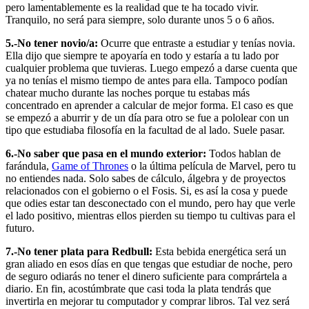
pero lamentablemente es la realidad que te ha tocado vivir.
Tranquilo, no será para siempre, solo durante unos 5 o 6 años.
5.-No tener novio/a:
Ocurre que entraste a estudiar y tenías novia.
Ella dijo que siempre te apoyaría en todo y estaría a tu lado por
cualquier problema que tuvieras. Luego empezó a darse cuenta que
ya no tenías el mismo tiempo de antes para ella. Tampoco podían
chatear mucho durante las noches porque tu estabas más
concentrado en aprender a calcular de mejor forma. El caso es que
se empezó a aburrir y de un día para otro se fue a pololear con un
tipo que estudiaba filosofía en la facultad de al lado. Suele pasar.
6.-No saber que pasa en el mundo exterior:
Todos hablan de
farándula,
Game of Thrones
o la última película de Marvel, pero tu
no entiendes nada. Solo sabes de cálculo, álgebra y de proyectos
relacionados con el gobierno o el Fosis. Si, es así la cosa y puede
que odies estar tan desconectado con el mundo, pero hay que verle
el lado positivo, mientras ellos pierden su tiempo tu cultivas para el
futuro.
7.-No tener plata para Redbull:
Esta bebida energética será un
gran aliado en esos días en que tengas que estudiar de noche, pero
de seguro odiarás no tener el dinero suficiente para comprártela a
diario. En fin, acostúmbrate que casi toda la plata tendrás que
invertirla en mejorar tu computador y comprar libros. Tal vez será