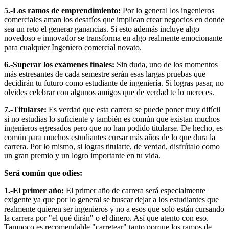
5.-Los ramos de emprendimiento:
Por lo general los ingenieros
comerciales aman los desafíos que implican crear negocios en donde
sea un reto el generar ganancias. Si esto además incluye algo
novedoso e innovador se transforma en algo realmente emocionante
para cualquier Ingeniero comercial novato.
6.-Superar los exámenes finales:
Sin duda, uno de los momentos
más estresantes de cada semestre serán esas largas pruebas que
decidirán tu futuro como estudiante de ingeniería. Si logras pasar, no
olvides celebrar con algunos amigos que de verdad te lo mereces.
7.-Titularse:
Es verdad que esta carrera se puede poner muy difícil
si no estudias lo suficiente y también es común que existan muchos
ingenieros egresados pero que no han podido titularse. De hecho, es
común para muchos estudiantes cursar más años de lo que dura la
carrera. Por lo mismo, si logras titularte, de verdad, disfrútalo como
un gran premio y un logro importante en tu vida.
Será común que odies:
1.-El primer año:
El primer año de carrera será especialmente
exigente ya que por lo general se buscar dejar a los estudiantes que
realmente quieren ser ingenieros y no a esos que solo están cursando
la carrera por "el qué dirán" o el dinero. Así que atento con eso.
Tampoco es recomendable "carretear" tanto porque los ramos de