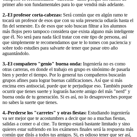
primer año son fundamentales para lo que vendrá más adelante.
2.-El profesor corta-cabezas:
Será común que en algún ramo te
tocará un profesor de esos que con su sola presencia odiarás hasta el
fin del semestre. Es de esos que solo buscan filtrar a los alumnos
más flojos pero tampoco considera que exista alguno más inteligente
que él. No será para nada fácil tratar con este tipo de persona, así
que simplemente te recomendamos que te lo tomes con paciencia y
sobre todo estudies para salvarte de tener que pasar otro año
aguantándolo.
3.-El compañero "genio" buena onda:
Ingeniería no es como
otras carreras, en donde el trabajo en grupo es sinónimo de pasarla
bien y perder el tiempo. Por lo general tus compañeros buscarán
grupos afines para lograr buenas calificaciones. Así que si más
encima eres antisocial, puede que te perjudique eso. También puede
ocurrir que tienes suerte y lograrás hacerte amigo del más "nerd" y
buena onda de tu generación. Si es así, no lo desaproveches porque
no sabes la suerte que tienes.
4.-Perderse los "carretes" y otras fiestas:
Estudiando ingeniería
va ser mejor que te acostumbres a decir que no a muchas fiestas,
salidas a comer o al cine. Tu tiempo estará bastante limitado y sino
quieres estar sufriendo en los exámenes finales será la respuesta más
común que dirás a todos tus amigos. Si, es odioso tener que ser así,