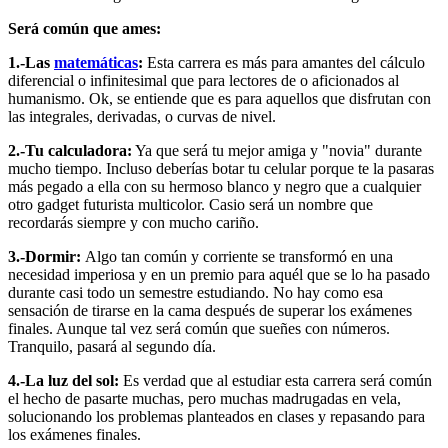
Será común que ames:
1.-Las
matemáticas
:
Esta carrera es más para amantes del cálculo
diferencial o infinitesimal que para lectores de o aficionados al
humanismo. Ok, se entiende que es para aquellos que disfrutan con
las integrales, derivadas, o curvas de nivel.
2.-Tu calculadora:
Ya que será tu mejor amiga y "novia" durante
mucho tiempo. Incluso deberías botar tu celular porque te la pasaras
más pegado a ella con su hermoso blanco y negro que a cualquier
otro gadget futurista multicolor. Casio será un nombre que
recordarás siempre y con mucho cariño.
3.-Dormir:
Algo tan común y corriente se transformó en una
necesidad imperiosa y en un premio para aquél que se lo ha pasado
durante casi todo un semestre estudiando. No hay como esa
sensación de tirarse en la cama después de superar los exámenes
finales. Aunque tal vez será común que sueñes con números.
Tranquilo, pasará al segundo día.
4.-La luz del sol:
Es verdad que al estudiar esta carrera será común
el hecho de pasarte muchas, pero muchas madrugadas en vela,
solucionando los problemas planteados en clases y repasando para
los exámenes finales.