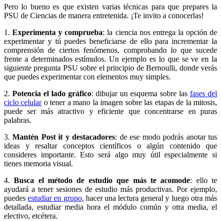
Pero lo bueno es que existen varias técnicas para que prepares la
PSU de Ciencias de manera entretenida. ¡Te invito a conocerlas!
1.
Experimenta y comprueba
: la ciencia nos entrega la opción de
experimentar y tú puedes beneficiarse de ello para incrementar la
comprensión de ciertos fenómenos, comprobando lo que sucede
frente a determinados estímulos. Un ejemplo es lo que se ve en la
siguiente pregunta PSU sobre el principio de Bernoulli, donde verás
que puedes experimentar con elementos muy simples.
2.
Potencia el lado gráfico
: dibujar un esquema sobre las
fases del
ciclo celular
o tener a mano la imagen sobre las etapas de la mitosis,
puede ser más atractivo y eficiente que concentrarse en puras
palabras.
3.
Mantén Post it y destacadores
: de ese modo podrás anotar tus
ideas y resaltar conceptos científicos o algún contenido que
consideres importante. Esto será algo muy útil especialmente si
tienes memoria visual.
4.
Busca el método de estudio que más te acomode
: ello te
ayudará a tener sesiones de estudio más productivas. Por ejemplo,
puedes
estudiar en grupo
, hacer una lectura general y luego otra más
detallada, estudiar media hora el módulo común y otra media, el
electivo, etcétera.