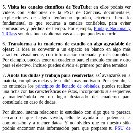
5.
Visita los canales científicos de YouTube
: en ellos podrás ver
videos con soluciones de la PSU de Ciencias, documentales,
explicaciones de algún fenómeno químico, etcétera. Pero lo
fundamental es que recurras a canales confiables, para evitar
confusiones y pérdida de tiempo. Por ejemplo,
Puntaje Nacional y
TIClass
son dos buenas alternativas a las que puedes recurrir.
6.
Transforma a tu cuaderno de estudio en algo agradable de
ojear
: la idea es convertir a un espacio en blanco en algo más
atractivo visualmente, con información ordenada y más completa.
Por ejemplo, puedes tener un cuaderno para el módulo común y otro
para el electivo. Incluso puedes dividir el primero por área temática.
7.
Anota tus dudas y trabaja para resolverlas
: así avanzarás en la
materia, cumplirás metas y te sentirás más motivado. Por ejemplo, si
no entiendes los
principios de llenado de orbitales
, puedes realizar
una ficha con las características de éstos, incorporando sus esquemas
y manteniéndola en un lugar destacado del cuaderno para
consultarla en caso de dudas.
Por último, intenta relacionar lo estudiado con algo que te parezca
cercano o que hayas vivido, ello te ayudará a potenciar la
comprensión y a retener datos. Y no olvides que en nuestro sitio
podrás encontrar más información para que prepares tu
PSU de