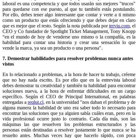
laboral es una competencia y que todos usarán sus mejores "trucos"
para quedarse con ese puesto, al que tu también estás postulando.
Por ello, debes tener algo interesante que contar y verte a ti mismo
como un producto que estás ofreciendo y que debes dejar en claro
que es mejor que el resto. Según la nota publicada por
terviu.com
, el
CEO y Co fundador de Spotlight Ticket Management, Tony Knopp
“en el mundo de hoy de venderse uno mismo o la compañía, es la
habilidad para contar una historia y crear una sensación lo que
vende la marca, ya sea un producto o una persona".
7. Demostrar habilidades para resolver problemas nunca antes
vistos
En lo relacionado a problemas, a la hora de hacer tu trabajo, créeme
que no hay nada escrito. Es por ello que en la entrevista laboral
debes demostrar tu creatividad y también tu habilidad para encontrar
soluciones nueva, a la hora de enfrentar dificultades en un cargo
específico. Según el CEO de Principal International, en palabras
entregadas a
reqlut.cl
, en la universidad "nos daban el problema y de
alguna manera la habilidad de uno era saber todo lo necesario para
encontrar las soluciones que ya alguien sabía cuáles eran, pero en la
vida profesional ocurre justo lo contrario. Cada día más, son las
máquinas las que resuelven los problemas estructurados y las
personas están destinadas a resolver justamente lo que nunca se ha
resuelto antes. Muchas veces hay que hacerlo rápido, con poca