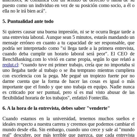
puesto como un individuo en vez de su posición como socio, a él o
ella no le irá bien acá".
5. Puntualidad ante todo
Si quieres causar una buena impresión, ni se te ocurra llegar tarde a
una entrevista laboral. Aunque sean 5 minutos, estarás mandando un
mensaje erróneo en cuanto a tu capacidad de ser responsable, que
podría ser interpretado como "si llega tarde a la primera entrevista,
cuando deba cumplir un horario laboral será peor". El CEO de
BenchBanking.com lo vivió en carne propia, según lo que relató a
reqlut.cl
: “cuando tuve mi primer trabajo, creía que no importaba si
uno llegaba tarde al trabajo o se iba temprano mientras cumpliera
con excelencia con la pega. Me pegué un tropiezo fuerte por no
darme cuenta que la forma de hacer las cosas es igual o más
importante que el fondo y que uno trabaja en equipo. Nadie nunca
es criticado por ser puntual, pero sí es mal visto abusar de las
flexibilidad horaria de los trabajos", enfatizó Fontecilla.
6. A la hora de la entrevista, debes saber "venderte"
Cuando estamos en la universidad, tenemos muchos sueños e
ideales respecto a nuestra carrera y creemos que podemos cambiar el
mundo desde ella. Sin embargo, cuando uno crece y sale al "mundo
real" descubre, por más terrible que parezca, que cada entrevista