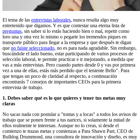
El tema de las
entrevistas laborales
, nunca resulta algo muy
entretenido que digamos. Y es que contestar una eterna lista de
preguntas
, sin saber si lo estás haciendo bien o mal, repetir como
loro una y otra vez lo mismo o pegarte los tremendos piques en
transporte público para llegar a la empresa y que después te digan
que
no fuiste seleccionado
, no es para nada agradable. Sin embargo,
buscándole el lado bueno, estar participando de varios procesos de
selección laboral, te permite practicar e ir mejorando, a medida que
vas a más entrevistas. Pero cuando partes desde 0 y vas por primera
vez a una de ellas, estás más perdido que el teniente Bello". Para
que tengas un poco de claridad al respecto, a continuación
encontrarás 7 consejos de importantes CEOs para la primera
entrevista de trabajo.
1. Debes saber qué es lo que quieres y tener tus metas muy
claras
No sacas nada con postular a "tontas y a locas" a todos los avisos de
trabajo que se ponen frente a tus narices, si solamente la mitad de
ellos realmente te interesan. Aunque no lo creas, si desde el
comienzo te trazas metas y comienzas a Para Shawn Parr, CEO de
Bulldog Drummond, una consultora de innovación y diseño, es muy