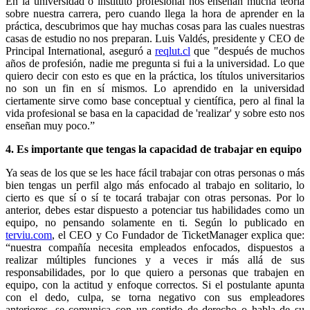
En la universidad o instituto profesional nos enseñan mucha teoría
sobre nuestra carrera, pero cuando llega la hora de aprender en la
práctica, descubrimos que hay muchas cosas para las cuales nuestras
casas de estudio no nos preparan. Luis Valdés, presidente y CEO de
Principal International, aseguró a
reqlut.cl
que "después de muchos
años de profesión, nadie me pregunta si fui a la universidad. Lo que
quiero decir con esto es que en la práctica, los títulos universitarios
no son un fin en sí mismos. Lo aprendido en la universidad
ciertamente sirve como base conceptual y científica, pero al final la
vida profesional se basa en la capacidad de 'realizar' y sobre esto nos
enseñan muy poco.”
4. Es importante que tengas la capacidad de trabajar en equipo
Ya seas de los que se les hace fácil trabajar con otras personas o más
bien tengas un perfil algo más enfocado al trabajo en solitario, lo
cierto es que sí o sí te tocará trabajar con otras personas. Por lo
anterior, debes estar dispuesto a potenciar tus habilidades como un
equipo, no pensando solamente en ti. Según lo publicado en
terviu.com
, el CEO y Co Fundador de TicketManager explica que:
“nuestra compañía necesita empleados enfocados, dispuestos a
realizar múltiples funciones y a veces ir más allá de sus
responsabilidades, por lo que quiero a personas que trabajen en
equipo, con la actitud y enfoque correctos. Si el postulante apunta
con el dedo, culpa, se torna negativo con sus empleadores
anteriores, se comunica con un sentido de derecho o habla de su