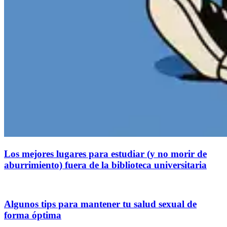
Los mejores lugares para estudiar (y no morir de
aburrimiento) fuera de la biblioteca universitaria
Algunos tips para mantener tu salud sexual de
forma óptima