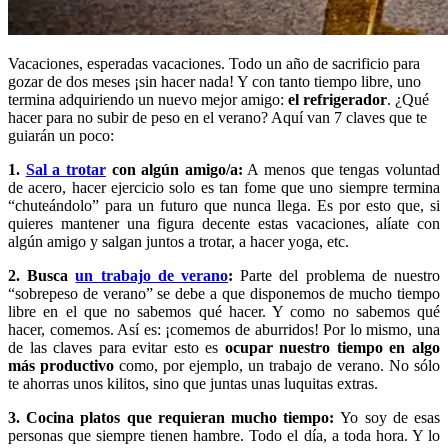
Vacaciones, esperadas vacaciones. Todo un año de sacrificio para
gozar de dos meses ¡sin hacer nada! Y con tanto tiempo libre, uno
termina adquiriendo un nuevo mejor amigo:
el refrigerador
. ¿Qué
hacer para no subir de peso en el verano? Aquí van 7 claves que te
guiarán un poco:
1.
Sal a trotar
con algún amigo/a:
A menos que tengas voluntad
de acero, hacer ejercicio solo es tan fome que uno siempre termina
“chuteándolo” para un futuro que nunca llega. Es por esto que, si
quieres mantener una figura decente estas vacaciones, alíate con
algún amigo y salgan juntos a trotar, a hacer yoga, etc.
2. Busca
un trabajo de verano
:
Parte del problema de nuestro
“sobrepeso de verano” se debe a que disponemos de mucho tiempo
libre en el que no sabemos qué hacer. Y como no sabemos qué
hacer, comemos. Así es: ¡comemos de aburridos! Por lo mismo, una
de las claves para evitar esto es
ocupar nuestro tiempo en algo
más productivo
como, por ejemplo, un trabajo de verano. No sólo
te ahorras unos kilitos, sino que juntas unas luquitas extras.
3. Cocina platos que requieran mucho tiempo:
Yo soy de esas
personas que siempre tienen hambre. Todo el día, a toda hora. Y lo