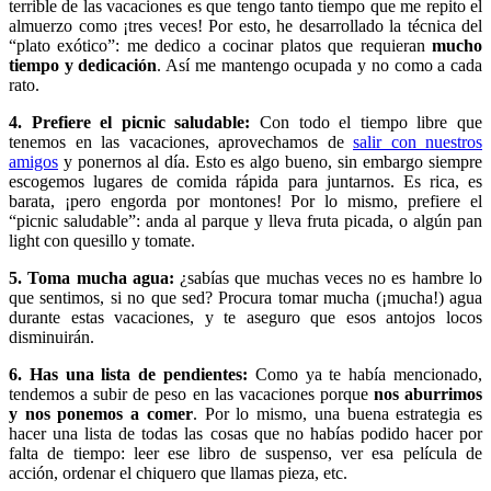
terrible de las vacaciones es que tengo tanto tiempo que me repito el
almuerzo como ¡tres veces! Por esto, he desarrollado la técnica del
“plato exótico”: me dedico a cocinar platos que requieran
mucho
tiempo y dedicación
. Así me mantengo ocupada y no como a cada
rato.
4. Prefiere el picnic saludable:
Con todo el tiempo libre que
tenemos en las vacaciones, aprovechamos de
salir con nuestros
amigos
y ponernos al día. Esto es algo bueno, sin embargo siempre
escogemos lugares de comida rápida para juntarnos. Es rica, es
barata, ¡pero engorda por montones! Por lo mismo, prefiere el
“picnic saludable”: anda al parque y lleva fruta picada, o algún pan
light con quesillo y tomate.
5. Toma mucha agua:
¿sabías que muchas veces no es hambre lo
que sentimos, si no que sed? Procura tomar mucha (¡mucha!) agua
durante estas vacaciones, y te aseguro que esos antojos locos
disminuirán.
6. Has una lista de pendientes:
Como ya te había mencionado,
tendemos a subir de peso en las vacaciones porque
nos aburrimos
y nos ponemos a comer
. Por lo mismo, una buena estrategia es
hacer una lista de todas las cosas que no habías podido hacer por
falta de tiempo: leer ese libro de suspenso, ver esa película de
acción, ordenar el chiquero que llamas pieza, etc.