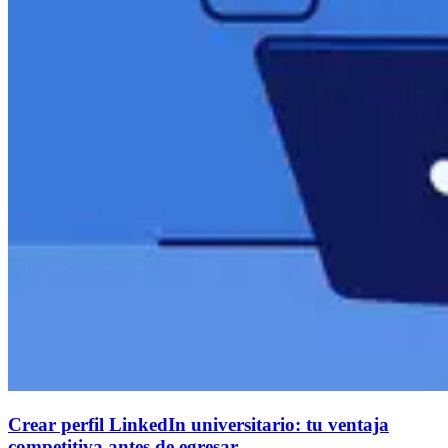
Crear perfil LinkedIn universitario: tu ventaja
competitiva antes de egresar