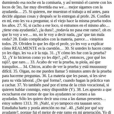
durmiendo esa noche en la comisaria, y así terminó el carrete con los
locos de 5to, fue muy divertida esa we… mejor sigamos con la
ayudantía… 25. Si quieren, me muestran el trabajo a mí antes, para
decirle algunas cosas y después se lo entregan al profe. 26. Confíen
en mí, esto les va a preguntar, si el viejo hace la misma prueba todos
los años. 27. Sí, si cacho a ese loco, si entramos en el mismo año…
¿tiene esta ayudantía?, ¿la dura?, ¿todavía no pasa este ramo?, oh es
que lo voy a we… no, no le voy a decir nada, ¿pa’ que tan mala
onda? 28. Están complicados con la materia, parece… vinieron
todos. 29. Olviden lo que les dijo el profe, yo les voy a explicar
cómo REALMENTE es la cuestión… 30. Si ustedes lo hacen como
yo les digo, les va a ir la raja. 31. ¿Y cómo les fue con la prueba?
32. ¿Y lo hicieron como yo les dije?, ¿sí?, entonces, ¿por qué los
rajó?, que raro… 33. Acabo de ver la prueba, ta piola, así que
tranquilos… 34. Chicos, acabo de ver la prueba y está muuuuuuy
difícil. 35. Oigan, no me pueden llamar 5 minutos antes de la prueba
para hacerme preguntas. 36. La materia que les pasan, si les sirve
para su vida laboral. ¿De qué forma?, cuando hagan la práctica van
a cachar. 37. Yo también pasé por el tema de la crisis vocacional, si
quieren hablar conmigo, estoy disponible (Y). 38. Les apuesto a que
escucharon ese rumor de que los ayudantes se comen a las
ayudadas. Sólo les quiero decir una cosa a las damas presentes…
estoy soltero 1313. 39. ¡Nah!, si yo tampoco era taaaaan seco.
Estudiaba harto y ponía atención no ma’. 40. ¿Sabí por qué soy
ayudante?, porque fui el mejor de este ramo en mi generación. Yo di