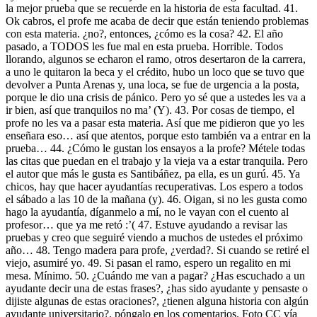
la mejor prueba que se recuerde en la historia de esta facultad. 41.
Ok cabros, el profe me acaba de decir que están teniendo problemas
con esta materia. ¿no?, entonces, ¿cómo es la cosa? 42. El año
pasado, a TODOS les fue mal en esta prueba. Horrible. Todos
llorando, algunos se echaron el ramo, otros desertaron de la carrera,
a uno le quitaron la beca y el crédito, hubo un loco que se tuvo que
devolver a Punta Arenas y, una loca, se fue de urgencia a la posta,
porque le dio una crisis de pánico. Pero yo sé que a ustedes les va a
ir bien, así que tranquilos no ma’ (Y). 43. Por cosas de tiempo, el
profe no les va a pasar esta materia. Así que me pidieron que yo les
enseñara eso… así que atentos, porque esto también va a entrar en la
prueba… 44. ¿Cómo le gustan los ensayos a la profe? Métele todas
las citas que puedan en el trabajo y la vieja va a estar tranquila. Pero
el autor que más le gusta es Santibáñez, pa ella, es un gurú. 45. Ya
chicos, hay que hacer ayudantías recuperativas. Los espero a todos
el sábado a las 10 de la mañana (y). 46. Oigan, si no les gusta como
hago la ayudantía, díganmelo a mí, no le vayan con el cuento al
profesor… que ya me retó :’( 47. Estuve ayudando a revisar las
pruebas y creo que seguiré viendo a muchos de ustedes el próximo
año… 48. Tengo madera para profe, ¿verdad?. Si cuando se retiré el
viejo, asumiré yo. 49. Si pasan el ramo, espero un regalito en mi
mesa. Mínimo. 50. ¿Cuándo me van a pagar? ¿Has escuchado a un
ayudante decir una de estas frases?, ¿has sido ayudante y pensaste o
dijiste algunas de estas oraciones?, ¿tienen alguna historia con algún
ayudante universitario?, póngalo en los comentarios. Foto CC vía