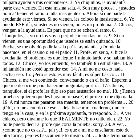
mí para ayudar a mis compañeros. 3. Ya chiquillos, la ayudantía
parte este viernes. En esta misma sala. 4. Son muy pocos… ¿ustedes
no ma’ tienen el ramo o falta más gente? 5. Ahora sí que parte la
ayudantía este viernes. Si no vienen, les coloco la inasistencia. 6. Yo
puedo ESE día, si ustedes no vienen, no es mi problema. 7. Chicos,
vengan a la ayudantía. Es para que no se echen el ramo. 8.
Tranquilos, si yo no los voy a perjudicar con las notas. 9. Si no
vienen, es una oportunidad que ustedes se están quitando. 10.
Pucha, se me olvidó pedir la sala pa’ la ayudantía. ¿Dónde la
hacemos, en el casino o en el patio? 11. Profe, en serio, si hice la
ayudantía, el problema es que llegué 1 minuto tarde y se habían ido
todos. 12. Chicos, yo los entiendo, yo también fui estudiante. 13. A
mí también me costó aprender eso. 14. A mí no me costó nada
cachar eso. 15. ¡Pero si esto es muy fácil!, es súper básico… 16.
Chicos, si me ven comiendo, conversando o en el baño. Esperen a
que me desocupe para hacerme preguntas, porfa… 17. Chicos,
tranquilos, si el profe les dijo eso para asustarlos no ma'. 18. ¿Tienen
prueba y quieren que les haga un repaso?, el profe no me dijo nada.
19. A mí nunca me pasaron esa materia, tenemos un problema… 20.
¡Oh!, no me acuerdo de eso… deja buscar mi cuaderno, que lo
tengo en la casa, y en la próxima ayudantía, te respondo. 21. A ver
chicos, pero díganme lo que REALMENTE no entienden. 22. Yo
no le puedo decir al profe que corra la prueba, sorry. 23. A ver…
¿cómo que no es así?... ¡ah ya!, es que a mí me enseñaron esto de
otra forma, pero es básicamente lo mismo. 24. … todos terminamos