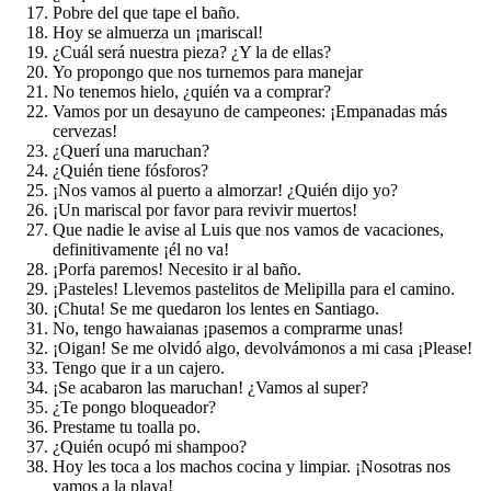
Pobre del que tape el baño.
Hoy se almuerza un ¡mariscal!
¿Cuál será nuestra pieza? ¿Y la de ellas?
Yo propongo que nos turnemos para manejar
No tenemos hielo, ¿quién va a comprar?
Vamos por un desayuno de campeones: ¡Empanadas más
cervezas!
¿Querí una maruchan?
¿Quién tiene fósforos?
¡Nos vamos al puerto a almorzar! ¿Quién dijo yo?
¡Un mariscal por favor para revivir muertos!
Que nadie le avise al Luis que nos vamos de vacaciones,
definitivamente ¡él no va!
¡Porfa paremos! Necesito ir al baño.
¡Pasteles! Llevemos pastelitos de Melipilla para el camino.
¡Chuta! Se me quedaron los lentes en Santiago.
No, tengo hawaianas ¡pasemos a comprarme unas!
¡Oigan! Se me olvidó algo, devolvámonos a mi casa ¡Please!
Tengo que ir a un cajero.
¡Se acabaron las maruchan! ¿Vamos al super?
¿Te pongo bloqueador?
Prestame tu toalla po.
¿Quién ocupó mi shampoo?
Hoy les toca a los machos cocina y limpiar. ¡Nosotras nos
vamos a la playa!