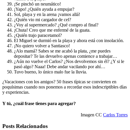
¡Se pinchó un neumático!
¡Yapo! ¿Quién ayuda a empujar?
Sol, playa y en la arena ¡vamos allá!
¿Quién vio mi cargador de cel?
¿Voy al supermercado? ¿Qué compro al final?
¡Chuta! Creo que me enfermé de la guata.
¿Quién trajo paracetamol?
El Miguel se durmió en la playa y ahora está con insolación.
¡No quiero volver a Santiasco!
¿Alo mamá? Sabes se me acabó la plata, ¿me puedes
depositar? Te las devuelvo apenas comience a trabajar…
¿Aún no vuelve el Carlos? ¿Nos devolvemos sin él? ¿Y si le
pasó algo? Naaa! Debe andar vacilando por ahí…
Tuvo bueno, lo único malo fue la lluvia.
¿Vacaciones con los amigos? 50 frases típicas se convierten en
poquísimas cuando nos ponemos a recordar esos indescriptibles días
y experiencias.
Y tú, ¿cuál frase tienes para agregar?
Imagen CC
Carlos Torres
Posts Relacionados