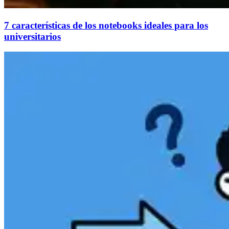
7 características de los notebooks ideales para los
universitarios