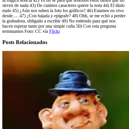
la trágica noticia 42) Yo no sé para que tenemos estos ramos que no
sirven de nada 43) De cuántos caracteres quiere la nota 44) El título
malo 45) ¿Aún nos suben la foto los gráficos? 46) Estamos en vivo
desde…. 47) ¿Con bajada y epígrafe? 48) Ohh, se me echó a perder
la grabadora, obligado a escribir 49) No entiendo para qué nos
hacen esperar tanto por una simple cuña 50) Con esta pregunta
terminamos Foto: CC vía
Flickr
Posts Relacionados