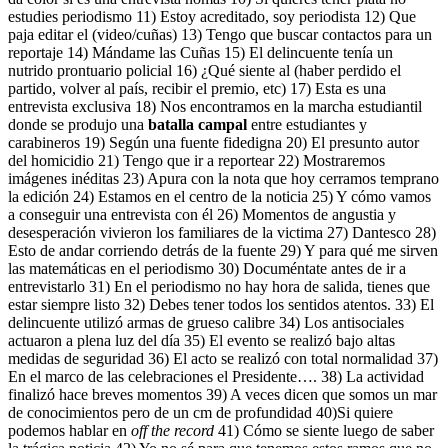
estudies periodismo 11) Estoy acreditado, soy periodista 12) Que
paja editar el (video/cuñas) 13) Tengo que buscar contactos para un
reportaje 14) Mándame las Cuñas 15) El delincuente tenía un
nutrido prontuario policial 16) ¿Qué siente al (haber perdido el
partido, volver al país, recibir el premio, etc) 17) Esta es una
entrevista exclusiva 18) Nos encontramos en la marcha estudiantil
donde se produjo una
batalla campal
entre estudiantes y
carabineros 19) Según una fuente fidedigna 20) El presunto autor
del homicidio 21) Tengo que ir a reportear 22) Mostraremos
imágenes inéditas 23) Apura con la nota que hoy cerramos temprano
la edición 24) Estamos en el centro de la noticia 25) Y cómo vamos
a conseguir una entrevista con él 26) Momentos de angustia y
desesperación vivieron los familiares de la victima 27) Dantesco 28)
Esto de andar corriendo detrás de la fuente 29) Y para qué me sirven
las matemáticas en el periodismo 30) Documéntate antes de ir a
entrevistarlo 31) En el periodismo no hay hora de salida, tienes que
estar siempre listo 32) Debes tener todos los sentidos atentos. 33) El
delincuente utilizó armas de grueso calibre 34) Los antisociales
actuaron a plena luz del día 35) El evento se realizó bajo altas
medidas de seguridad 36) El acto se realizó con total normalidad 37)
En el marco de las celebraciones el Presidente…. 38) La actividad
finalizó hace breves momentos 39) A veces dicen que somos un mar
de conocimientos pero de un cm de profundidad 40)Si quiere
podemos hablar en
off the record
41) Cómo se siente luego de saber