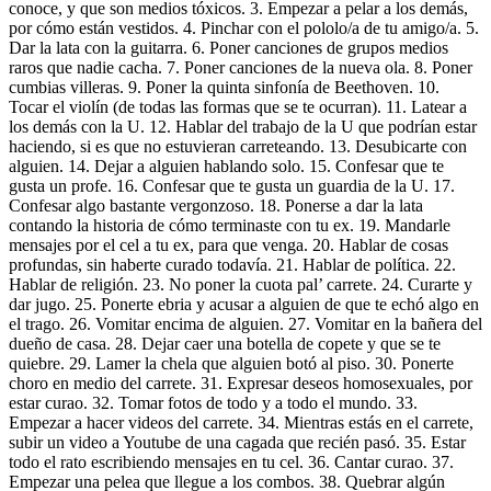
conoce, y que son medios tóxicos. 3. Empezar a pelar a los demás,
por cómo están vestidos. 4. Pinchar con el pololo/a de tu amigo/a. 5.
Dar la lata con la guitarra. 6. Poner canciones de grupos medios
raros que nadie cacha. 7. Poner canciones de la nueva ola. 8. Poner
cumbias villeras. 9. Poner la quinta sinfonía de Beethoven. 10.
Tocar el violín (de todas las formas que se te ocurran). 11. Latear a
los demás con la U. 12. Hablar del trabajo de la U que podrían estar
haciendo, si es que no estuvieran carreteando. 13. Desubicarte con
alguien. 14. Dejar a alguien hablando solo. 15. Confesar que te
gusta un profe. 16. Confesar que te gusta un guardia de la U. 17.
Confesar algo bastante vergonzoso. 18. Ponerse a dar la lata
contando la historia de cómo terminaste con tu ex. 19. Mandarle
mensajes por el cel a tu ex, para que venga. 20. Hablar de cosas
profundas, sin haberte curado todavía. 21. Hablar de política. 22.
Hablar de religión. 23. No poner la cuota pal’ carrete. 24. Curarte y
dar jugo. 25. Ponerte ebria y acusar a alguien de que te echó algo en
el trago. 26. Vomitar encima de alguien. 27. Vomitar en la bañera del
dueño de casa. 28. Dejar caer una botella de copete y que se te
quiebre. 29. Lamer la chela que alguien botó al piso. 30. Ponerte
choro en medio del carrete. 31. Expresar deseos homosexuales, por
estar curao. 32. Tomar fotos de todo y a todo el mundo. 33.
Empezar a hacer videos del carrete. 34. Mientras estás en el carrete,
subir un video a Youtube de una cagada que recién pasó. 35. Estar
todo el rato escribiendo mensajes en tu cel. 36. Cantar curao. 37.
Empezar una pelea que llegue a los combos. 38. Quebrar algún