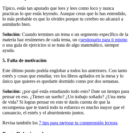
Típico, estás tan apurado que lees y lees como loco y nunca
practicas lo que estás leyendo. Aunque creas que lo has entendido,
lo más probable es que lo olvides porque tu cerebro no alcanzó a
asimilarlo bien.
Solución
: Cuando termines un tema o un segmento específico de la
materia haz resúmenes de cada tema, un c
uestionario para ti mismo
o una guía de ejercicios si se trata de algo matemático, siempre
ayuda.
5. Falta de motivación
Este último punto podría englobar a todos los anteriores. Con tanto
estrés y cosas que estudiar, ves los libros apilados en la mesa y lo
único que quieres es quedarte dormido como por dos semanas.
Solución
: ¿por qué estás estudiando todo esto? Date un tiempo para
pensar en eso. ¿Tienes un sueño? ¿Un trabajo soñado? ¿Una meta
de vida? Si logras pensar en esto te darás cuenta de que la
recompensa que te traerá todo tu esfuerzo es mucho mayor que el
cansancio, el estrés y el aburrimiento juntos.
Revisa también los
7 tips para mejorar tu comprensión lectora
.