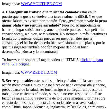
Imagen via:
WWW.YOUTUBE.COM
4. Conseguir un trabajo que te sientas cómodo
: estar en un
puesto que te guste se vuelve una tarea realmente difícil. Y es que
ofertas laborales existen por montón. Pero,
¿realmente vale la pena
ganar plata y no sentirse agradado?
Pues no, lo importante es
hallar un lugar satisfactorio y ameno, donde puedas desempeñar tus
capacidades y, a al vez, se te valoren. No siempre lo más lucrativo es
lo más conveniente, quizás puedes ser mejor en algo que te
apasione, y el hecho de hacerlo bien será sinónimo de placer, por lo
que tus ingresos también podrían mejorar debido al buen
desempeño. ¡Busca y lo encontrarás!
Tu browser no soporta el tag de video en HTML5,
click aquí para
ver el GIF original
Imagen via:
WWW.REDDIT.COM
5. Ser responsable
: este es el esqueleto y el alma de las acciones
recién mencionadas. Y es que no sirve de nada estudiar día y noche,
preocuparse de la salud, ser buen amigo o conseguir un puesto de
trabajo que te sientas cómodo, si es que no eres responsable. Este
factor es más amplio y relevante de lo que se imagina y prima sobre
el resto de nuestras conductas. Las sociedades más avanzadas -
como China, Japón, Alemania, Inglaterra, Países Bajos, entre otras -