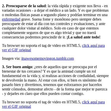
2. Preocuparse de la salud
: la vida rápida y exigente nos lleva - en
variadas ocasiones - a dejar el médico a un lado. Y es que problemas
o molestias físicas pasan a segundo plano y podrían terminar en una
enfermedad
grave. Suena fome y monótono pero siempre debes
preocuparte de estar al día con tus controles y evaluaciones, y ante
cualquier dolor visitar al médico. Solo en caso de que estemos
completamente seguros de que es algo trivial y que no traerá
consecuencias podremos prescindir de ir.
¡La salud ante todo!
Tu browser no soporta el tag de video en HTML5,
click aquí para
ver el GIF original
Imagen via:
itsawesomemovingon.tumblr.com
3. Ser buen amigo
: ¿eres de aquellos que se preocupa por el
bienestar de tus cercanos? Y es que la amistad cumple un rol
fundamental en la vida y, si realizas acciones de cordialidad, siempre
te devolverán la mano. Al estar con ellos, si bien es sinónimo de
pasarlo bien y divertirnos, tenemos que esforzarnos por hacerlos
sentir cómodos, demostrar afecto - de la forma que mejor te parezca
- y dejarles en claro que ellos pueden contar contigo.
Tu browser no soporta el tag de video en HTML5,
click aquí para
ver el GIF original