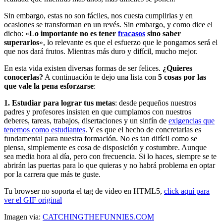
Sin embargo, estas no son fáciles, nos cuesta cumplirlas y en
ocasiones se transforman en un revés. Sin embargo, y como dice el
dicho: «
Lo importante no es tener
fracasos
sino saber
superarlos
», lo relevante es que el esfuerzo que le pongamos será el
que nos dará frutos. Mientras más duro y difícil, mucho mejor.
En esta vida existen diversas formas de ser felices.
¿Quieres
conocerlas?
A continuación te dejo una lista con
5 cosas por las
que vale la pena esforzarse
:
1. Estudiar para lograr tus metas
: desde pequeños nuestros
padres y profesores insisten en que cumplamos con nuestros
deberes, tareas, trabajos, disertaciones y un sinfín de
exigencias que
tenemos como estudiantes
. Y es que el hecho de concretarlas es
fundamental para nuestra formación. No es tan difícil como se
piensa, simplemente es cosa de disposición y costumbre. Aunque
sea media hora al día, pero con frecuencia. Si lo haces, siempre se te
abrirán las puertas para lo que quieras y no habrá problema en optar
por la carrera que más te guste.
Tu browser no soporta el tag de video en HTML5,
click aquí para
ver el GIF original
Imagen via:
CATCHINGTHEFUNNIES.COM