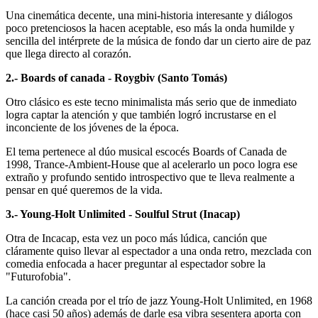
Una cinemática decente, una mini-historia interesante y diálogos
poco pretenciosos la hacen aceptable, eso más la onda humilde y
sencilla del intérprete de la música de fondo dar un cierto aire de paz
que llega directo al corazón.
2.- Boards of canada - Roygbiv (Santo Tomás)
Otro clásico es este tecno minimalista más serio que de inmediato
logra captar la atención y que también logró incrustarse en el
inconciente de los jóvenes de la época.
El tema pertenece al dúo musical escocés Boards of Canada de
1998, Trance-Ambient-House que al acelerarlo un poco logra ese
extraño y profundo sentido introspectivo que te lleva realmente a
pensar en qué queremos de la vida.
3.- Young-Holt Unlimited - Soulful Strut (Inacap)
Otra de Incacap, esta vez un poco más lúdica, canción que
cláramente quiso llevar al espectador a una onda retro, mezclada con
comedia enfocada a hacer preguntar al espectador sobre la
"Futurofobia".
La canción creada por el trío de jazz Young-Holt Unlimited, en 1968
(hace casi 50 años) además de darle esa vibra sesentera aporta con