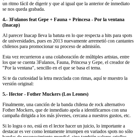
un ritmo fácil de digerir y que al igual que la anterior de inmediato
se nos queda grabada.
4.- 3Fulanos feat Gepe + Fauna + Princesa - Por la ventana
(Inacap)
Al parecer Inacap lleva la batuta en lo que respecta a hits para spots
de universidades, pues en 2013 nuevamente arremetió con cantantes
chilenos para promocionar su proceso de admisión.
Esta vez recurrieron a una colaboración de múltiples artistas, entre
los que se cuenta 3Fulanos, Fauna, Princesa y Gepe, el creador de
"Por la ventana", sencillo en el que se basa el tema.
Si te da curiosidad la letra mezclada con rimas, aquí te muestro la
versión original:
5.- Hector - Fother Muckers (Los Leones)
Finalmente, una canción de la banda chilena de rock alternativo
Fother Mockers, que de inmediato apela a identificarnos con una
campaña dirigida a los más jóvenes, cercana a nuestros gustos, etc.
Si lo logra o no, está en el lector hacer un juicio, lo importante a
destacar es ver como lentamente irrumpen en variados spots no sólo
bandas de reconocimiento mundial, sino también valores criollos