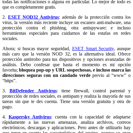
todas las notificaciones o alguna en particular. Lo mejor de todo es
que es completamente gratis.
2.
ESET NOD32 Antivirus
: además de la protección contra los
virus, la versión más reciente incluye un escaneo anti-malware, una
protección contra el phishing, otra antispyware; e incluso
herramientas especiales para cuidarnos de las estafas en redes
sociales.
Ahora; si buscas mayor seguridad,
ESET Smart Security
, aunque
más caro que la versión NOD 32, es la alternativa ideal. Ofrece
protección antirrobo para tus dispositivos y opciones avanzadas de
análisis. Debo confesar que hasta el momento es mi opción
favorita;
bloquea pop-up y URL sospechosas, e incluso marca las
direcciones seguras con un candado verde
previo al “www” o
“https”.
3.
BitDefender Antivirus
: tiene firewall, control parental y
protección de redes sociales, es antispam y realiza la mayoría de sus
tareas sin que te des cuenta. Tiene una versión gratuita y otra de
pago.
4.
Kaspersky Antivirus
: cuenta con la capacidad de adaptarse
rápidamente a las nuevas amenazas, analiza archivos, correos
electrónicos, descargas y aplicaciones. Pero antes de utilizarlo hay
que tener en cuenta las características del equipo, porque su gran