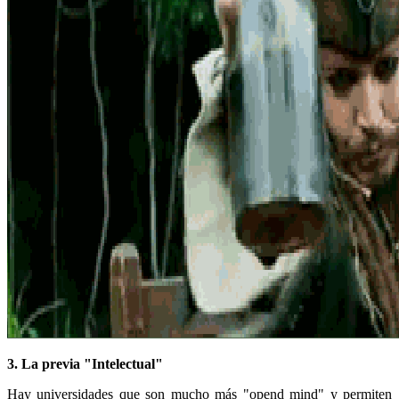
3. La previa "Intelectual"
Hay universidades que son mucho más "opend mind" y permiten