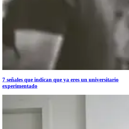
7 señales que indican que ya eres un universitario
experimentado