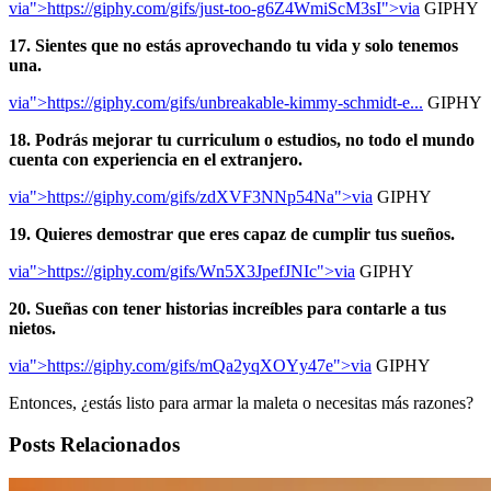
via">https://giphy.com/gifs/just-too-g6Z4WmiScM3sI">via
GIPHY
17. Sientes que no estás aprovechando tu vida y solo tenemos
una.
via">https://giphy.com/gifs/unbreakable-kimmy-schmidt-e...
GIPHY
18. Podrás mejorar tu curriculum o estudios, no todo el mundo
cuenta con experiencia en el extranjero.
via">https://giphy.com/gifs/zdXVF3NNp54Na">via
GIPHY
19. Quieres demostrar que eres capaz de cumplir tus sueños.
via">https://giphy.com/gifs/Wn5X3JpefJNIc">via
GIPHY
20. Sueñas con tener historias increíbles para contarle a tus
nietos.
via">https://giphy.com/gifs/mQa2yqXOYy47e">via
GIPHY
Entonces, ¿estás listo para armar la maleta o necesitas más razones?
Posts Relacionados