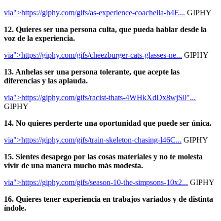
via">https://giphy.com/gifs/as-experience-coachella-h4E...
GIPHY
12. Quieres ser una persona culta, que pueda hablar desde la
voz de la experiencia.
via">https://giphy.com/gifs/cheezburger-cats-glasses-ne...
GIPHY
13. Anhelas ser una persona tolerante, que acepte las
diferencias y las aplauda.
via">https://giphy.com/gifs/racist-thats-4WHkXdDx8wjS0"...
GIPHY
14. No quieres perderte una oportunidad que puede ser única.
via">https://giphy.com/gifs/train-skeleton-chasing-l46C...
GIPHY
15. Sientes desapego por las cosas materiales y no te molesta
vivir de una manera mucho más modesta.
via">https://giphy.com/gifs/season-10-the-simpsons-10x2...
GIPHY
16. Quieres tener experiencia en trabajos variados y de distinta
índole.