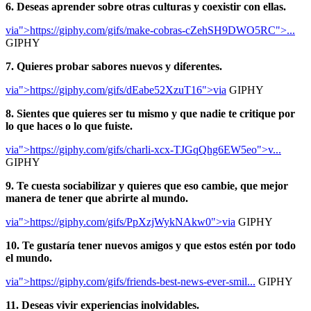
6. Deseas aprender sobre otras culturas y coexistir con ellas.
via">https://giphy.com/gifs/make-cobras-cZehSH9DWO5RC">...
GIPHY
7. Quieres probar sabores nuevos y diferentes.
via">https://giphy.com/gifs/dEabe52XzuT16">via
GIPHY
8. Sientes que quieres ser tu mismo y que nadie te critique por
lo que haces o lo que fuiste.
via">https://giphy.com/gifs/charli-xcx-TJGqQhg6EW5eo">v...
GIPHY
9. Te cuesta sociabilizar y quieres que eso cambie, que mejor
manera de tener que abrirte al mundo.
via">https://giphy.com/gifs/PpXzjWykNAkw0">via
GIPHY
10. Te gustaría tener nuevos amigos y que estos estén por todo
el mundo.
via">https://giphy.com/gifs/friends-best-news-ever-smil...
GIPHY
11. Deseas vivir experiencias inolvidables.