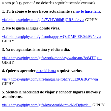
a otro país (y por qué no deberías seguir buscando excusas).
1. Tu trabajo o lo que haces actualmente ya
no te hace feliz
.
via">https://giphy.com/gifs/7VHV66bRjGRSo">via
GIPHY
2. No te gusta el lugar donde vives.
via">https://giphy.com/gifs/unhappy-wQaDMElEB04dW">via
GIPHY
3. Ya no aguantas la rutina y el día a día.
via">https://giphy.com/gifs/work-monday-wake-up-3o84TQx...
GIPHY
4. Quieres aprender
otro idioma
o quizás varios.
via">https://giphy.com/gifs/language-fSMryuuE9QsBG">via
GIPHY
5. Sientes la necesidad de viajar y conocer lugares nuevos y
asombrosos.
via">https://giphy.com/gifs/love-world-travel-leDgjatda...
GIPHY