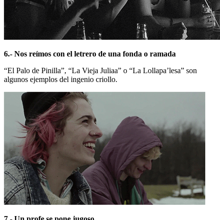
6.- Nos reímos con el letrero de una fonda o ramada
“El Palo de Pinilla”, “La Vieja Juliaa” o “La Lollapa’lesa” son
algunos ejemplos del ingenio criollo.
7.- Un profe se pone jugoso