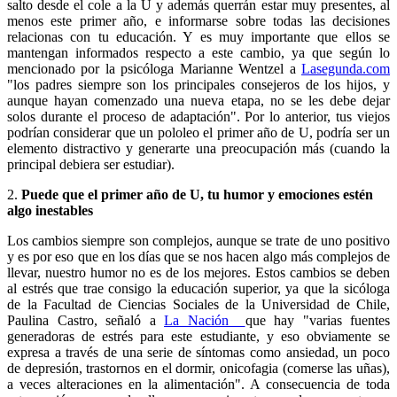
salto desde el cole a la U y además querrán estar muy presentes, al
menos este primer año, e informarse sobre todas las decisiones
relacionas con tu educación. Y es muy importante que ellos se
mantengan informados respecto a este cambio, ya que según lo
mencionado por la psicóloga Marianne Wentzel a
Lasegunda.com
"los padres siempre son los principales consejeros de los hijos, y
aunque hayan comenzado una nueva etapa, no se les debe dejar
solos durante el proceso de adaptación". Por lo anterior, tus viejos
podrían considerar que un pololeo el primer año de U, podría ser un
elemento distractivo y generarte una preocupación más (cuando la
principal debiera ser estudiar).
2.
Puede que el primer año de U, tu humor y emociones estén
algo inestables
Los cambios siempre son complejos, aunque se trate de uno positivo
y es por eso que en los días que se nos hacen algo más complejos de
llevar, nuestro humor no es de los mejores. Estos cambios se deben
al estrés que trae consigo la educación superior, ya que la sicóloga
de la Facultad de Ciencias Sociales de la Universidad de Chile,
Paulina Castro, señaló a
La Nación
que hay "varias fuentes
generadoras de estrés para este estudiante, y eso obviamente se
expresa a través de una serie de síntomas como ansiedad, un poco
de depresión, trastornos en el dormir, onicofagia (comerse las uñas),
a veces alteraciones en la alimentación". A consecuencia de toda