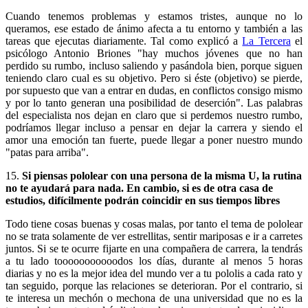
Cuando tenemos problemas y estamos tristes, aunque no lo
queramos, ese estado de ánimo afecta a tu entorno y también a las
tareas que ejecutas diariamente. Tal como explicó a
La Tercera
el
psicólogo Antonio Briones "hay muchos jóvenes que no han
perdido su rumbo, incluso saliendo y pasándola bien, porque siguen
teniendo claro cual es su objetivo. Pero si éste (objetivo) se pierde,
por supuesto que van a entrar en dudas, en conflictos consigo mismo
y por lo tanto generan una posibilidad de deserción". Las palabras
del especialista nos dejan en claro que si perdemos nuestro rumbo,
podríamos llegar incluso a pensar en dejar la carrera y siendo el
amor una emoción tan fuerte, puede llegar a poner nuestro mundo
"patas para arriba".
15.
Si piensas pololear con una persona de la misma U, la rutina
no te ayudará para nada. En cambio, si es de otra casa de
estudios, difícilmente podrán coincidir en sus tiempos libres
Todo tiene cosas buenas y cosas malas, por tanto el tema de pololear
no se trata solamente de ver estrellitas, sentir mariposas e ir a carretes
juntos. Si se te ocurre fijarte en una compañera de carrera, la tendrás
a tu lado tooooooooooodos los días, durante al menos 5 horas
diarias y no es la mejor idea del mundo ver a tu pololis a cada rato y
tan seguido, porque las relaciones se deterioran. Por el contrario, si
te interesa un mechón o mechona de una universidad que no es la