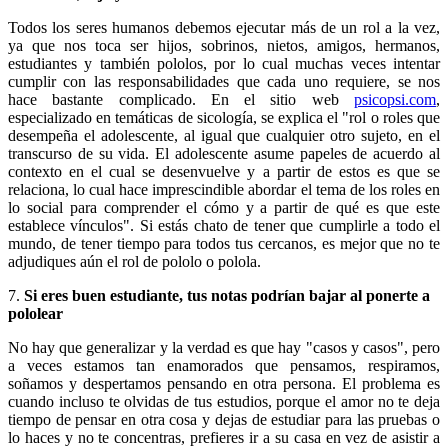
Todos los seres humanos debemos ejecutar más de un rol a la vez,
ya que nos toca ser hijos, sobrinos, nietos, amigos, hermanos,
estudiantes y también pololos, por lo cual muchas veces intentar
cumplir con las responsabilidades que cada uno requiere, se nos
hace bastante complicado. En el sitio web
psicopsi.com
,
especializado en temáticas de sicología, se explica el "rol o roles que
desempeña el adolescente, al igual que cualquier otro sujeto, en el
transcurso de su vida. El adolescente asume papeles de acuerdo al
contexto en el cual se desenvuelve y a partir de estos es que se
relaciona, lo cual hace imprescindible abordar el tema de los roles en
lo social para comprender el cómo y a partir de qué es que este
establece vínculos". Si estás chato de tener que cumplirle a todo el
mundo, de tener tiempo para todos tus cercanos, es mejor que no te
adjudiques aún el rol de pololo o polola.
7.
Si eres buen estudiante, tus notas podrían bajar al ponerte a
pololear
No hay que generalizar y la verdad es que hay "casos y casos", pero
a veces estamos tan enamorados que pensamos, respiramos,
soñamos y despertamos pensando en otra persona. El problema es
cuando incluso te olvidas de tus estudios, porque el amor no te deja
tiempo de pensar en otra cosa y dejas de estudiar para las pruebas o
lo haces y no te concentras, prefieres ir a su casa en vez de asistir a