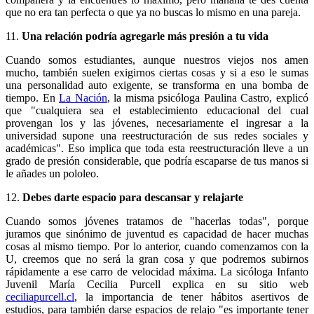
que no era tan perfecta o que ya no buscas lo mismo en una pareja.
11.
Una relación podría agregarle más presión a tu vida
Cuando somos estudiantes, aunque nuestros viejos nos amen
mucho, también suelen exigirnos ciertas cosas y si a eso le sumas
una personalidad auto exigente, se transforma en una bomba de
tiempo. En
La Nación
, la misma psicóloga Paulina Castro, explicó
que "cualquiera sea el establecimiento educacional del cual
provengan los y las jóvenes, necesariamente el ingresar a la
universidad supone una reestructuración de sus redes sociales y
académicas". Eso implica que toda esta reestructuración lleve a un
grado de presión considerable, que podría escaparse de tus manos si
le añades un pololeo.
12.
Debes darte espacio para descansar y relajarte
Cuando somos jóvenes tratamos de "hacerlas todas", porque
juramos que sinónimo de juventud es capacidad de hacer muchas
cosas al mismo tiempo. Por lo anterior, cuando comenzamos con la
U, creemos que no será la gran cosa y que podremos subirnos
rápidamente a ese carro de velocidad máxima. La sicóloga Infanto
Juvenil María Cecilia Purcell explica en su sitio web
ceciliapurcell.cl
, la importancia de tener hábitos asertivos de
estudios, para también darse espacios de relajo "es importante tener