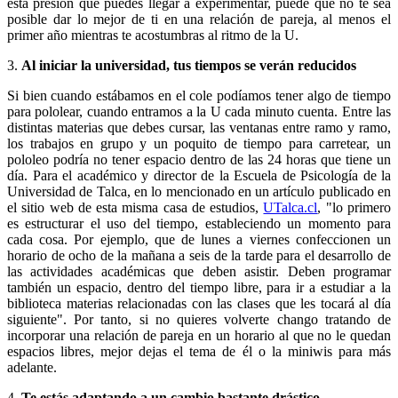
esta presión que puedes llegar a experimentar, puede que no te sea
posible dar lo mejor de ti en una relación de pareja, al menos el
primer año mientras te acostumbras al ritmo de la U.
3.
Al iniciar la universidad, tus tiempos se verán reducidos
Si bien cuando estábamos en el cole podíamos tener algo de tiempo
para pololear, cuando entramos a la U cada minuto cuenta. Entre las
distintas materias que debes cursar, las ventanas entre ramo y ramo,
los trabajos en grupo y un poquito de tiempo para carretear, un
pololeo podría no tener espacio dentro de las 24 horas que tiene un
día. Para el académico y director de la Escuela de Psicología de la
Universidad de Talca, en lo mencionado en un artículo publicado en
el sitio web de esta misma casa de estudios,
UTalca.cl
, "lo primero
es estructurar el uso del tiempo, estableciendo un momento para
cada cosa. Por ejemplo, que de lunes a viernes confeccionen un
horario de ocho de la mañana a seis de la tarde para el desarrollo de
las actividades académicas que deben asistir. Deben programar
también un espacio, dentro del tiempo libre, para ir a estudiar a la
biblioteca materias relacionadas con las clases que les tocará al día
siguiente". Por tanto, si no quieres volverte chango tratando de
incorporar una relación de pareja en un horario al que no le quedan
espacios libres, mejor dejas el tema de él o la miniwis para más
adelante.
4.
Te estás adaptando a un cambio bastante drástico