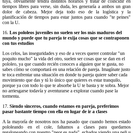
tuya, obviamente tendrá distintos horarios y tratar de coincidir en
tiempos libres para verse, sin duda, les generaría a ambos un gran
dolor de cabeza. Mejor deja todo eso de la logística y la
planificación de tiempos para estar juntos para cuando "te peines"
con la U.
16.
Los pololeos juveniles no suelen ser los más maduros del
mundo y puede que tu pareja te exija cosas que se contraponen
con tus estudios
Los celos, las inseguridades y eso de a veces querer controlar "un
poquito mucho" la vida del otro, suelen ser cosas que se dan en el
pololeo, ya que cuando recién conoces a alguien que te gusta, no
sabes cómo se comportará en una relación de pareja. Imagínate justo
te toca enfrentar una situación en donde tu pareja quiere saber cada
movimiento que das y tú lo único que quieres es estar tranquilo,
porque ya con todo lo que te absorbe la U te basta y te sobra. Mejor
no arriesgarse todavía y aventurarse a explorar cuando pase la
tormenta.
17.
Siendo sinceros, cuando estamos en pareja, preferimos
pasar bastante tiempo con ella en lugar de ir a clases
A la mayoría de nosotros nos ha pasado que cuando hemos estado
pololeando en el cole, faltamos a clases para quedarnos
regaloneando con nuestro "peor es nada", echados viendo una peli u