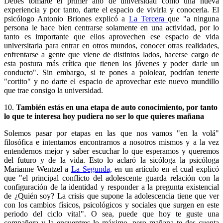
Debes tomarte el primer año de universidad como una nueva
experiencia y por tanto, darte el espacio de vivirla y conocerla. El
psicólogo Antonio Briones explicó a
La Tercera
que "a ninguna
persona le hace bien centrarse solamente en una actividad, por lo
tanto es importante que ellos aprovechen ese espacio de vida
universitaria para entrar en otros mundos, conocer otras realidades,
enfrentarse a gente que viene de distintos lados, hacerse cargo de
esta postura más crítica que tienen los jóvenes y poder darle un
conducto". Sin embargo, si te pones a pololear, podrían tenerte
"cortito" y no darte el espacio de aprovechar este nuevo mundillo
que trae consigo la universidad.
10.
También estás en una etapa de auto conocimiento, por tanto
lo que te interesa hoy pudiera no ser lo que quieres mañana
Solemos pasar por etapas en las que nos vamos "en la volá"
filosófica e intentamos encontrarnos a nosotros mismos y a la vez
entendernos mejor y saber escuchar lo que esperamos y queremos
del futuro y de la vida. Esto lo aclaró la sicóloga la psicóloga
Marianne Wentzel a
La Segunda,
en un artículo en el cual explicó
que "el principal conflicto del adolescente guarda relación con la
configuración de la identidad y responder a la pregunta existencial
de ¿Quién soy? La crisis que supone la adolescencia tiene que ver
con los cambios físicos, psicológicos y sociales que surgen en este
periodo del ciclo vital". O sea, puede que hoy te guste una
compañera y la encuentres lo máximo, pero mañana te des cuenta