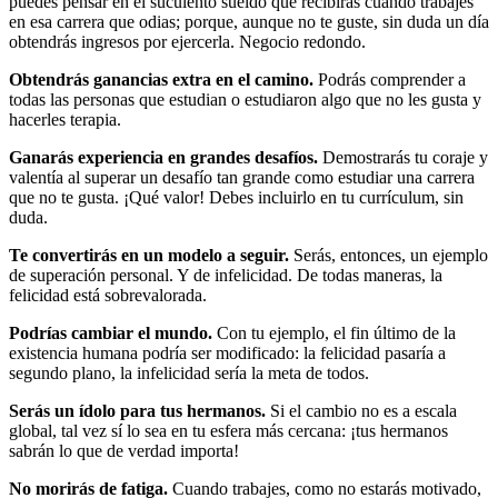
puedes pensar en el suculento sueldo que recibirás cuando trabajes
en esa carrera que odias; porque, aunque no te guste, sin duda un día
obtendrás ingresos por ejercerla. Negocio redondo.
Obtendrás ganancias extra en el camino.
Podrás comprender a
todas las personas que estudian o estudiaron algo que no les gusta y
hacerles terapia.
Ganarás experiencia en grandes desafíos.
Demostrarás tu coraje y
valentía al superar un desafío tan grande como estudiar una carrera
que no te gusta. ¡Qué valor! Debes incluirlo en tu currículum, sin
duda.
Te convertirás en un modelo a seguir.
Serás, entonces, un ejemplo
de superación personal. Y de infelicidad. De todas maneras, la
felicidad está sobrevalorada.
Podrías cambiar el mundo.
Con tu ejemplo, el fin último de la
existencia humana podría ser modificado: la felicidad pasaría a
segundo plano, la infelicidad sería la meta de todos.
Serás un ídolo para tus hermanos.
Si el cambio no es a escala
global, tal vez sí lo sea en tu esfera más cercana: ¡tus hermanos
sabrán lo que de verdad importa!
No morirás de fatiga.
Cuando trabajes, como no estarás motivado,