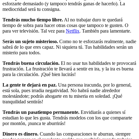
esforzarte demasiado (y tampoco tendrás ganas de hacerlo). La
mediocridad será tu consigna.
Tendrás mucho tiempo libre.
Al no trabajar duro te quedará
tiempo de sobra para hacer otras cosas que tampoco te gusten. O
para ver televisión. Tal vez para
Netflix
. También para lamentarte.
Serás un sujeto misterioso.
Como no te esforzarás realmente, nadie
sabrá de lo que eres capaz. Ni siquiera tú. Tus habilidades serán un
misterio para todos.
Tendrás buena circulación.
El no usar tus habilidades te provocará
frustración. La frustración te llevará a sentir en ira, y la ira es buena
para la circulación. ¡Qué bien lucirás!
La gente te dejará en paz.
Una persona iracunda, por lo general,
está sola, pues irradia negatividad. No habrá nadie alrededor
molestándote; podrás ahogarte en tu miseria en soledad. ¡Qué
tranquilidad sentirás!
Tendrás un pasatiempo permanente.
Envidiarás a quienes sí
estudian lo que les gusta. Tendrás modelos con los que compararte
por montón, ¡nunca te aburrirás!
Dinero es dinero.
Cuando las comparaciones te aburran, siempre