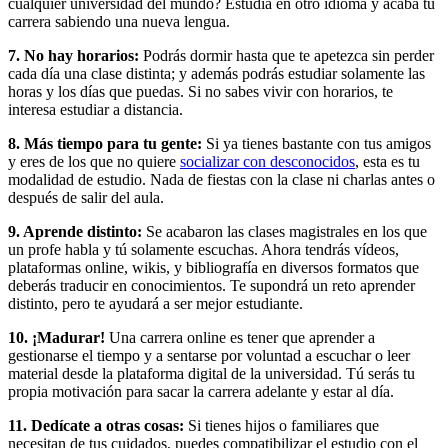
cualquier universidad del mundo? Estudia en otro idioma y acaba tu
carrera sabiendo una nueva lengua.
7. No hay horarios:
Podrás dormir hasta que te apetezca sin perder
cada día una clase distinta; y además podrás estudiar solamente las
horas y los días que puedas. Si no sabes vivir con horarios, te
interesa estudiar a distancia.
8. Más tiempo para tu gente:
Si ya tienes bastante con tus amigos
y eres de los que no quiere
socializar con desconocidos
, esta es tu
modalidad de estudio. Nada de fiestas con la clase ni charlas antes o
después de salir del aula.
9. Aprende distinto:
Se acabaron las clases magistrales en los que
un profe habla y tú solamente escuchas. Ahora tendrás vídeos,
plataformas online, wikis, y bibliografía en diversos formatos que
deberás traducir en conocimientos. Te supondrá un reto aprender
distinto, pero te ayudará a ser mejor estudiante.
10. ¡Madurar!
Una carrera online es tener que aprender a
gestionarse el tiempo y a sentarse por voluntad a escuchar o leer
material desde la plataforma digital de la universidad. Tú serás tu
propia motivación para sacar la carrera adelante y estar al día.
11. Dedícate a otras cosas:
Si tienes hijos o familiares que
necesitan de tus cuidados, puedes compatibilizar el estudio con el