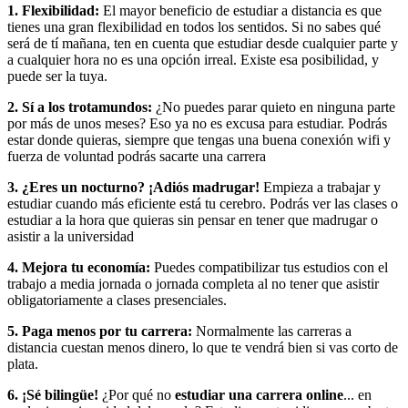
1. Flexibilidad:
El mayor beneficio de estudiar a distancia es que
tienes una gran flexibilidad en todos los sentidos. Si no sabes qué
será de tí mañana, ten en cuenta que estudiar desde cualquier parte y
a cualquier hora no es una opción irreal. Existe esa posibilidad, y
puede ser la tuya.
2. Sí a los trotamundos:
¿No puedes parar quieto en ninguna parte
por más de unos meses? Eso ya no es excusa para estudiar. Podrás
estar donde quieras, siempre que tengas una buena conexión wifi y
fuerza de voluntad podrás sacarte una carrera
3. ¿Eres un nocturno? ¡Adiós madrugar!
Empieza a trabajar y
estudiar cuando más eficiente está tu cerebro. Podrás ver las clases o
estudiar a la hora que quieras sin pensar en tener que madrugar o
asistir a la universidad
4. Mejora tu economía:
Puedes compatibilizar tus estudios con el
trabajo a media jornada o jornada completa al no tener que asistir
obligatoriamente a clases presenciales.
5. Paga menos por tu carrera:
Normalmente las carreras a
distancia cuestan menos dinero, lo que te vendrá bien si vas corto de
plata.
6. ¡Sé bilingüe!
¿Por qué no
estudiar una carrera online
... en