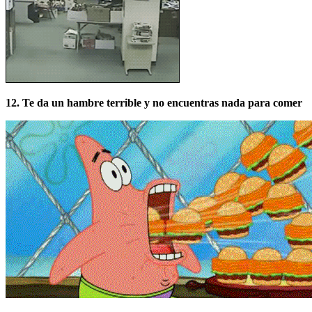
12. Te da un hambre terrible y no encuentras nada para comer