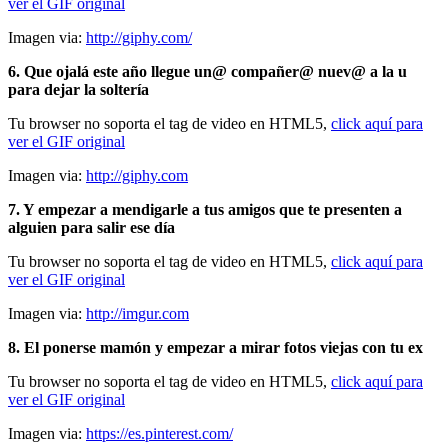
ver el GIF original
Imagen via:
http://giphy.com/
6. Que ojalá este año llegue un@ compañer@ nuev@ a la u
para dejar la soltería
Tu browser no soporta el tag de video en HTML5,
click aquí para
ver el GIF original
Imagen via:
http://giphy.com
7. Y empezar a mendigarle a tus amigos que te presenten a
alguien para salir ese día
Tu browser no soporta el tag de video en HTML5,
click aquí para
ver el GIF original
Imagen via:
http://imgur.com
8. El ponerse mamón y empezar a mirar fotos viejas con tu ex
Tu browser no soporta el tag de video en HTML5,
click aquí para
ver el GIF original
Imagen via:
https://es.pinterest.com/