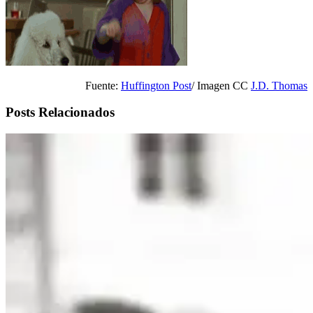
Fuente:
Huffington Post
/ Imagen CC
J.D. Thomas
Posts Relacionados