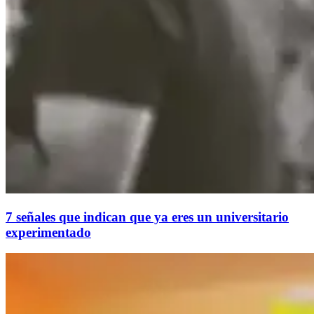
7 señales que indican que ya eres un universitario
experimentado