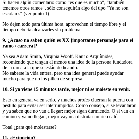
Si hacen algún comentario como "es que es mucho", "también
tenemos otros ramos", sólo conseguirán algo del tipo "Ya no son
escolares" (ver punto 1)
No dejen todo para última hora, aprovechen el tiempo libre y el
tiempo debería alcanzarles sin problema.
9. ¿Acaso no saben quién es XX [importante personaje para el
ramo / carrera]?
Ya sea Adam Smith, Virginia Woolf, Kant o Arquímides,
recomiendo que tengan al menos una idea de la persona fundadora
de la rama a la que se están dedicando.
No saberse la vida entera, pero una idea general puede ayudar
mucho para que no los pillen de sorpresa.
10. Si ya viene 15 minutos tarde, mejor ni se moleste en venir.
Esto en general va en serio, y muchos profes ciuerran la puerta con
pestillo para evitar ser interrumpidos. Como consejo, si se levantaron
y ya saben que no van a llegar; mejor sigan durmiendo. O si van en
camino y ya no llegan, mejor vayan a disfrutar un rico café.
Total ¿para qué molestarse?
11. ¿Eximición?