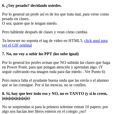
6. ¿Soy pesado? decídanlo ustedes.
Por lo general un profe así es de los que trata mal, para verse como
pesado en clases.
O sea; quiere que le tengan miedo.
Pero háblenle después de clases y vean cómo cambia.
Tu browser no soporta el tag de video en HTML5,
click aquí para
ver el GIF original
7. No, no voy a subir los PPT (los sube igual)
Por lo general los profes avisan que NO subirán las clases que haga
en Power Point, para que pongan atención y aprendan algo. (Y
seguir cultivando esa imagen ruda para dar miedo - Ver Punto 6)
Pero nunca falta el ayudante buena onda que las envía o el alumno
que se las consigue. Por si las moscas, no se confíen.
8. Sí, hay que leer todo eso y NO, no es TANTO (y si lo creen,
jajajajajajajaja)
No se sorprendan si para la primera solemne entran 10 papers; por
algo nos hacían leer libros enteros en el colegio ¿no?