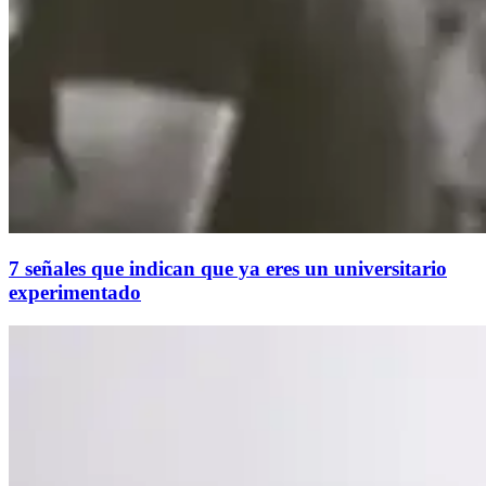
7 señales que indican que ya eres un universitario
experimentado