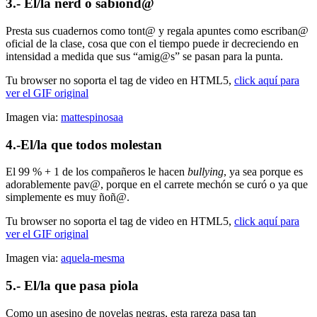
3.- El/la nerd o sabiond@
Presta sus cuadernos como tont@ y regala apuntes como escriban@
oficial de la clase, cosa que con el tiempo puede ir decreciendo en
intensidad a medida que sus “amig@s” se pasan para la punta.
Tu browser no soporta el tag de video en HTML5,
click aquí para
ver el GIF original
Imagen via:
mattespinosaa
4.-El/la que todos molestan
El 99 % + 1 de los compañeros le hacen
bullying
, ya sea porque es
adorablemente pav@, porque en el carrete mechón se curó o ya que
simplemente es muy ñoñ@.
Tu browser no soporta el tag de video en HTML5,
click aquí para
ver el GIF original
Imagen via:
aquela-mesma
5.- El/la que pasa piola
Como un asesino de novelas negras, esta rareza pasa tan