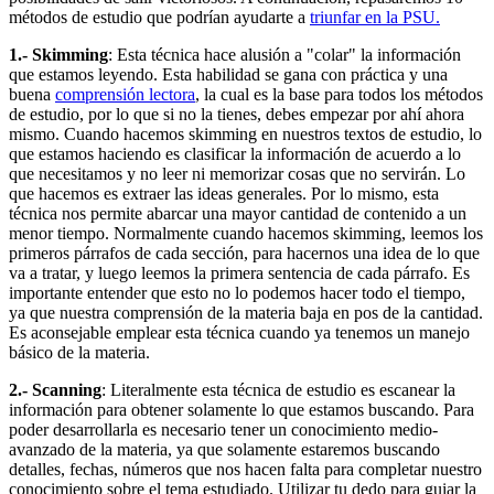
métodos de estudio que podrían ayudarte a
triunfar en la PSU.
1.- Skimming
: Esta técnica hace alusión a "colar" la información
que estamos leyendo. Esta habilidad se gana con práctica y una
buena
comprensión lectora
, la cual es la base para todos los métodos
de estudio, por lo que si no la tienes, debes empezar por ahí ahora
mismo. Cuando hacemos skimming en nuestros textos de estudio, lo
que estamos haciendo es clasificar la información de acuerdo a lo
que necesitamos y no leer ni memorizar cosas que no servirán. Lo
que hacemos es extraer las ideas generales. Por lo mismo, esta
técnica nos permite abarcar una mayor cantidad de contenido a un
menor tiempo. Normalmente cuando hacemos skimming, leemos los
primeros párrafos de cada sección, para hacernos una idea de lo que
va a tratar, y luego leemos la primera sentencia de cada párrafo. Es
importante entender que esto no lo podemos hacer todo el tiempo,
ya que nuestra comprensión de la materia baja en pos de la cantidad.
Es aconsejable emplear esta técnica cuando ya tenemos un manejo
básico de la materia.
2.- Scanning
: Literalmente esta técnica de estudio es escanear la
información para obtener solamente lo que estamos buscando. Para
poder desarrollarla es necesario tener un conocimiento medio-
avanzado de la materia, ya que solamente estaremos buscando
detalles, fechas, números que nos hacen falta para completar nuestro
conocimiento sobre el tema estudiado. Utilizar tu dedo para guiar la