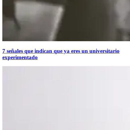
7 señales que indican que ya eres un universitario
experimentado