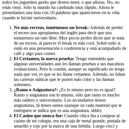
todos los juguetitos geeks que desees tener, o que añoras. No, no
estás viejo. Sólo tu mundo ha cambiado muy rápido. Ahora te
presentamos una lista con 10 palabras que aparecieron en tu vida
cuando te hiciste universitario.
No más recreos, tomémonos un break:
Además de perder
el recreo nos apropiamos del inglés para decir que nos
tomaremos un rato libre. Muy pocos profes dicen que se trata
de un receso, al parecer el break es más cool. Sobre todo si
estás en una presentación o conferencia y está acompañado de
café y algo para comer.
El Certamen, la nueva prueba:
Tengo entendido que
algunas universidades aún les llaman pruebas a sus macabras
evaluaciones. Pero lo común, aunque su significado no tenga
nada que ver, es que se les llame certamen. Además, no faltan
las carreras siúticas que le ponen más color y las llaman
solemnes.
¿Ramo o Asignatura?:
¿Es lo mismo pero no es igual?
Ramo y asignatura son lo mismo, sólo que ramo es mucho
más ondero y universitario. Los secundarios tienen
asignaturas, tú tienes ramos (aunque en cada material que te
entreguen se indica que es una asignatura, shhh).
El Casino que nunca fue:
Cuando chica iba a comprar al
casino de mi colegio, era una caja de metal grande, pintada de
amarillo y rojo por la marca de una bebida. Luego crecí y