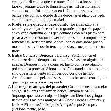
crecí y me di cuenta que eso nunca fue un casino sino un
kiosko, aunque todos lo llamásemos así. El casino real lo
conocí cuando fui a almorzar en la U, mientras movía mi
bandeja de comida, donde debía depositar el plato que pedí,
con el postre, jugo, pan y ensalada.
Profe, se me quedó el papelógrafo:
Le agradezco a la
tecnología el dejar de escribir en grandes pliegos de papel de
envolver o cartulina -si es que contabas con más plata- para
pasar a exponer con un Power Point desde mi computador y
fomentar mi sedentarismo. Ahora, con el data show puedo
mostrar hasta videos sin tener que esforzarme por tener letra
linda.
Entre Comerse, Poncear y Pelarse:
Según yo, en el
comienzo de los tiempos cuando te besabas con alguien era
atracar. Después mutó a comerse, luego con la revolución
pokemona a poncear. Ahora no es sólo cuando besabas a uno,
sino que a harta gente en un periodo corto de tiempo.
Actualmente, nos pelamos si es que nos besamos con alguien
que nos parezca o nos sorprenda.
Las mejores amigas del presente:
Cuando tienes una mejor
amiga, si quieres actualizarte debes llamarla tu MAPS.
Supongo que esto es culpa del inglés también. Los gringos
llaman a sus mejores amigos BFF (Best Friends Forever), y
las MAPS son las/los Mejores Amigas/os por Siempre.
(Personalmente, paso)