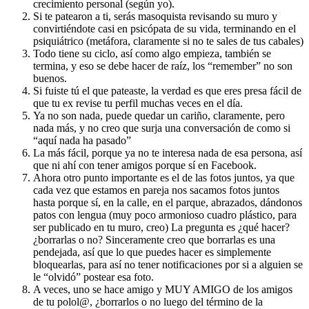
crecimiento personal (según yo).
Si te patearon a ti, serás masoquista revisando su muro y
convirtiéndote casi en psicópata de su vida, terminando en el
psiquiátrico (metáfora, claramente si no te sales de tus cabales)
Todo tiene su ciclo, así como algo empieza, también se
termina, y eso se debe hacer de raíz, los “remember” no son
buenos.
Si fuiste tú el que pateaste, la verdad es que eres presa fácil de
que tu ex revise tu perfil muchas veces en el día.
Ya no son nada, puede quedar un cariño, claramente, pero
nada más, y no creo que surja una conversación de como si
“aquí nada ha pasado”
La más fácil, porque ya no te interesa nada de esa persona, así
que ni ahí con tener amigos porque sí en Facebook.
Ahora otro punto importante es el de las fotos juntos, ya que
cada vez que estamos en pareja nos sacamos fotos juntos
hasta porque sí, en la calle, en el parque, abrazados, dándonos
patos con lengua (muy poco armonioso cuadro plástico, para
ser publicado en tu muro, creo) La pregunta es ¿qué hacer?
¿borrarlas o no? Sinceramente creo que borrarlas es una
pendejada, así que lo que puedes hacer es simplemente
bloquearlas, para así no tener notificaciones por si a alguien se
le “olvidó” postear esa foto.
A veces, uno se hace amigo y MUY AMIGO de los amigos
de tu polol@, ¿borrarlos o no luego del término de la