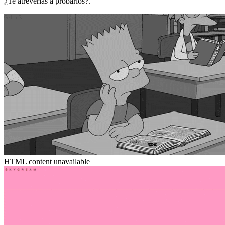
¿Te atreverías a probarlos?.
HTML content unavailable