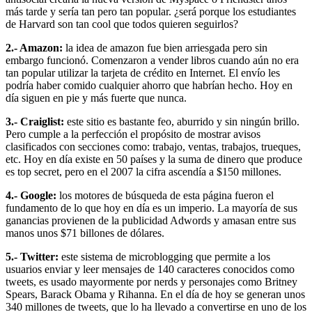
más tarde y sería tan pero tan popular. ¿será porque los estudiantes
de Harvard son tan cool que todos quieren seguirlos?
2.- Amazon:
la idea de amazon fue bien arriesgada pero sin
embargo funcionó. Comenzaron a vender libros cuando aún no era
tan popular utilizar la tarjeta de crédito en Internet. El envío les
podría haber comido cualquier ahorro que habrían hecho. Hoy en
día siguen en pie y más fuerte que nunca.
3.- Craiglist:
este sitio es bastante feo, aburrido y sin ningún brillo.
Pero cumple a la perfección el propósito de mostrar avisos
clasificados con secciones como: trabajo, ventas, trabajos, trueques,
etc. Hoy en día existe en 50 países y la suma de dinero que produce
es top secret, pero en el 2007 la cifra ascendía a $150 millones.
4.- Google:
los motores de búsqueda de esta página fueron el
fundamento de lo que hoy en día es un imperio. La mayoría de sus
ganancias provienen de la publicidad Adwords y amasan entre sus
manos unos $71 billones de dólares.
5.- Twitter:
este sistema de microblogging que permite a los
usuarios enviar y leer mensajes de 140 caracteres conocidos como
tweets, es usado mayormente por nerds y personajes como Britney
Spears, Barack Obama y Rihanna. En el día de hoy se generan unos
340 millones de tweets, que lo ha llevado a convertirse en uno de los