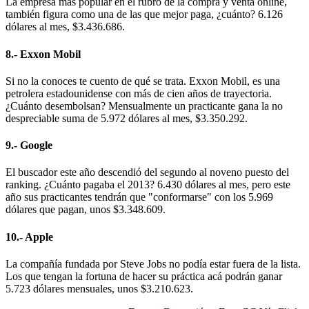
La empresa más popular en el rubro de la compra y venta online,
también figura como una de las que mejor paga, ¿cuánto? 6.126
dólares al mes, $3.436.686.
8.- Exxon Mobil
Si no la conoces te cuento de qué se trata. Exxon Mobil, es una
petrolera estadounidense con más de cien años de trayectoria.
¿Cuánto desembolsan? Mensualmente un practicante gana la no
despreciable suma de 5.972 dólares al mes, $3.350.292.
9.- Google
El buscador este año descendió del segundo al noveno puesto del
ranking. ¿Cuánto pagaba el 2013? 6.430 dólares al mes, pero este
año sus practicantes tendrán que "conformarse" con los 5.969
dólares que pagan, unos $3.348.609.
10.- Apple
La compañía fundada por Steve Jobs no podía estar fuera de la lista.
Los que tengan la fortuna de hacer su práctica acá podrán ganar
5.723 dólares mensuales, unos $3.210.623.