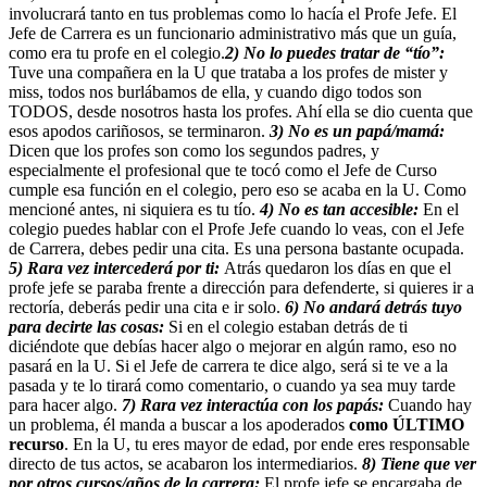
involucrará tanto en tus problemas como lo hacía el Profe Jefe. El
Jefe de Carrera es un funcionario administrativo más que un guía,
como era tu profe en el colegio.
2) No lo puedes tratar de “tío”:
Tuve una compañera en la U que trataba a los profes de mister y
miss, todos nos burlábamos de ella, y cuando digo todos son
TODOS, desde nosotros hasta los profes. Ahí ella se dio cuenta que
esos apodos cariñosos, se terminaron.
3) No es un papá/mamá:
Dicen que los profes son como los segundos padres, y
especialmente el profesional que te tocó como el Jefe de Curso
cumple esa función en el colegio, pero eso se acaba en la U. Como
mencioné antes, ni siquiera es tu tío.
4) No es tan accesible:
En el
colegio puedes hablar con el Profe Jefe cuando lo veas, con el Jefe
de Carrera, debes pedir una cita. Es una persona bastante ocupada.
5) Rara vez intercederá por ti:
Atrás quedaron los días en que el
profe jefe se paraba frente a dirección para defenderte, si quieres ir a
rectoría, deberás pedir una cita e ir solo.
6) No andará detrás tuyo
para decirte las cosas:
Si en el colegio estaban detrás de ti
diciéndote que debías hacer algo o mejorar en algún ramo, eso no
pasará en la U. Si el Jefe de carrera te dice algo, será si te ve a la
pasada y te lo tirará como comentario, o cuando ya sea muy tarde
para hacer algo.
7) Rara vez interactúa con los papás:
Cuando hay
un problema, él manda a buscar a los apoderados
como ÚLTIMO
recurso
. En la U, tu eres mayor de edad, por ende eres responsable
directo de tus actos, se acabaron los intermediarios.
8) Tiene que ver
por otros cursos/años de la carrera:
El profe jefe se encargaba de