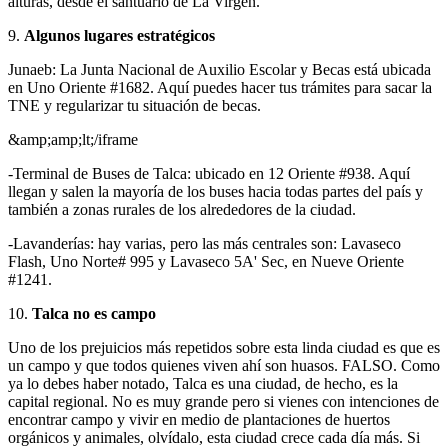
alturas, desde el santuario de La Virgen.
9.
Algunos lugares estratégicos
Junaeb: La Junta Nacional de Auxilio Escolar y Becas está ubicada
en Uno Oriente #1682. Aquí puedes hacer tus trámites para sacar la
TNE y regularizar tu situación de becas.
&amp;amp;lt;/iframe
-Terminal de Buses de Talca: ubicado en 12 Oriente #938. Aquí
llegan y salen la mayoría de los buses hacia todas partes del país y
también a zonas rurales de los alrededores de la ciudad.
-Lavanderías: hay varias, pero las más centrales son: Lavaseco
Flash, Uno Norte# 995 y Lavaseco 5A' Sec, en Nueve Oriente
#1241.
10.
Talca no es campo
Uno de los prejuicios más repetidos sobre esta linda ciudad es que es
un campo y que todos quienes viven ahí son huasos. FALSO. Como
ya lo debes haber notado, Talca es una ciudad, de hecho, es la
capital regional. No es muy grande pero si vienes con intenciones de
encontrar campo y vivir en medio de plantaciones de huertos
orgánicos y animales, olvídalo, esta ciudad crece cada día más. Si