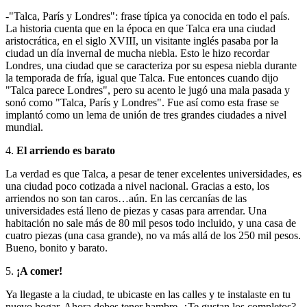
-"Talca, París y Londres": frase típica ya conocida en todo el país.
La historia cuenta que en la época en que Talca era una ciudad
aristocrática, en el siglo XVIII, un visitante inglés pasaba por la
ciudad un día invernal de mucha niebla. Esto le hizo recordar
Londres, una ciudad que se caracteriza por su espesa niebla durante
la temporada de fría, igual que Talca. Fue entonces cuando dijo
"Talca parece Londres", pero su acento le jugó una mala pasada y
sonó como "Talca, París y Londres". Fue así como esta frase se
implantó como un lema de unión de tres grandes ciudades a nivel
mundial.
4.
El arriendo es barato
La verdad es que Talca, a pesar de tener excelentes universidades, es
una ciudad poco cotizada a nivel nacional. Gracias a esto, los
arriendos no son tan caros…aún. En las cercanías de las
universidades está lleno de piezas y casas para arrendar. Una
habitación no sale más de 80 mil pesos todo incluido, y una casa de
cuatro piezas (una casa grande), no va más allá de los 250 mil pesos.
Bueno, bonito y barato.
5.
¡A comer!
Ya llegaste a la ciudad, te ubicaste en las calles y te instalaste en tu
nuevo hogar. Ahora debes tener hambre. ¿Te gustan los completos?