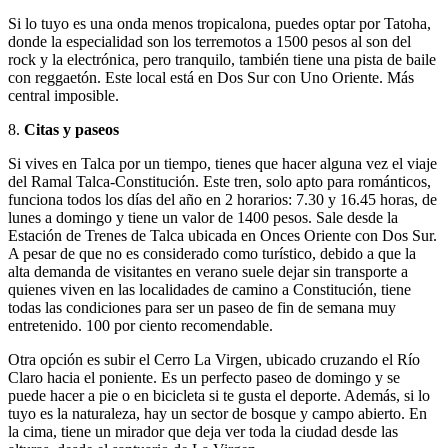
Si lo tuyo es una onda menos tropicalona, puedes optar por Tatoha,
donde la especialidad son los terremotos a 1500 pesos al son del
rock y la electrónica, pero tranquilo, también tiene una pista de baile
con reggaetón. Este local está en Dos Sur con Uno Oriente. Más
central imposible.
8.
Citas y paseos
Si vives en Talca por un tiempo, tienes que hacer alguna vez el viaje
del Ramal Talca-Constitución. Este tren, solo apto para románticos,
funciona todos los días del año en 2 horarios: 7.30 y 16.45 horas, de
lunes a domingo y tiene un valor de 1400 pesos. Sale desde la
Estación de Trenes de Talca ubicada en Onces Oriente con Dos Sur.
A pesar de que no es considerado como turístico, debido a que la
alta demanda de visitantes en verano suele dejar sin transporte a
quienes viven en las localidades de camino a Constitución, tiene
todas las condiciones para ser un paseo de fin de semana muy
entretenido. 100 por ciento recomendable.
Otra opción es subir el Cerro La Virgen, ubicado cruzando el Río
Claro hacia el poniente. Es un perfecto paseo de domingo y se
puede hacer a pie o en bicicleta si te gusta el deporte. Además, si lo
tuyo es la naturaleza, hay un sector de bosque y campo abierto. En
la cima, tiene un mirador que deja ver toda la ciudad desde las