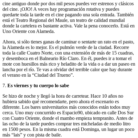
cine antiguo donde por dos mil pesos puedes ver estrenos y clásicos
del cine. ¡OJO! A veces hay programación rotativa y puedes
quedarte toda la tarde en el cine pagando una sola entrada. También
está el Teatro Regional del Maule, un teatro de calidad mundial
donde la cartelera es bastante activa. Vale la pena conocerlo. Está en
Uno Oriente con Alameda.
Ahora, si sólo tienes ganas de caminar o sentarte un rato en el pasto,
la Alameda es lo mejor. Es el pulmón verde de la ciudad. Recorre
toda la calle Cuatro Norte, con una extensión de más de 15 cuadras,
y desemboca en el Balneario Río Claro. En él, puedes ir a tomar el
mote con huesillos más rico y heladito de la vida o a dar un paseo en
lancha por el río. Te vas a olvidar del terrible calor que hay durante
el verano en la “Ciudad del Trueno”.
7.
Es viernes y tu cuerpo lo sabe
Se hizo de noche y llegó la hora de carretear. Hace 10 años no
hubiera sabido qué recomendarte, pero ahora el escenario es
diferente. Los bares universitarios más conocidos están todos muy
cerca. Uno muy concurrido es Espacio90, ubicado en calle Dos Sur
con Cuatro Oriente, donde el mambo empieza tempranito. Antes de
las ocho de la tarde puedes comprar tres micheladas de medio litro
en 1500 pesos. En la misma cuadra está Dominga, un lugar un poco
más “lais” y con pista de baile.