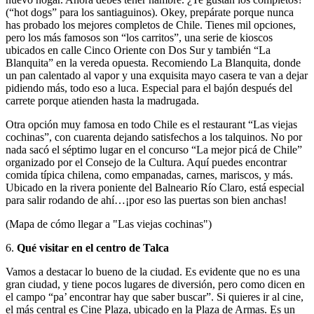
(“hot dogs” para los santiaguinos). Okey, prepárate porque nunca
has probado los mejores completos de Chile. Tienes mil opciones,
pero los más famosos son “los carritos”, una serie de kioscos
ubicados en calle Cinco Oriente con Dos Sur y también “La
Blanquita” en la vereda opuesta. Recomiendo La Blanquita, donde
un pan calentado al vapor y una exquisita mayo casera te van a dejar
pidiendo más, todo eso a luca. Especial para el bajón después del
carrete porque atienden hasta la madrugada.
Otra opción muy famosa en todo Chile es el restaurant “Las viejas
cochinas”, con cuarenta dejando satisfechos a los talquinos. No por
nada sacó el séptimo lugar en el concurso “La mejor picá de Chile”
organizado por el Consejo de la Cultura. Aquí puedes encontrar
comida típica chilena, como empanadas, carnes, mariscos, y más.
Ubicado en la rivera poniente del Balneario Río Claro, está especial
para salir rodando de ahí…¡por eso las puertas son bien anchas!
(Mapa de cómo llegar a "Las viejas cochinas")
6.
Qué visitar en el centro de Talca
Vamos a destacar lo bueno de la ciudad. Es evidente que no es una
gran ciudad, y tiene pocos lugares de diversión, pero como dicen en
el campo “pa’ encontrar hay que saber buscar”. Si quieres ir al cine,
el más central es Cine Plaza, ubicado en la Plaza de Armas. Es un