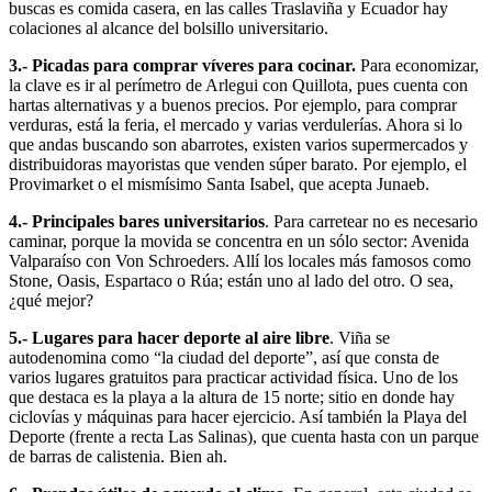
buscas es comida casera, en las calles Traslaviña y Ecuador hay
colaciones al alcance del bolsillo universitario.
3.- Picadas para comprar víveres para cocinar.
Para economizar,
la clave es ir al perímetro de Arlegui con Quillota, pues cuenta con
hartas alternativas y a buenos precios. Por ejemplo, para comprar
verduras, está la feria, el mercado y varias verdulerías. Ahora si lo
que andas buscando son abarrotes, existen varios supermercados y
distribuidoras mayoristas que venden súper barato. Por ejemplo, el
Provimarket o el mismísimo Santa Isabel, que acepta Junaeb.
4.- Principales bares universitarios
. Para carretear no es necesario
caminar, porque la movida se concentra en un sólo sector: Avenida
Valparaíso con Von Schroeders. Allí los locales más famosos como
Stone, Oasis, Espartaco o Rúa; están uno al lado del otro. O sea,
¿qué mejor?
5.- Lugares para hacer deporte al aire libre
. Viña se
autodenomina como “la ciudad del deporte”, así que consta de
varios lugares gratuitos para practicar actividad física. Uno de los
que destaca es la playa a la altura de 15 norte; sitio en donde hay
ciclovías y máquinas para hacer ejercicio. Así también la Playa del
Deporte (frente a recta Las Salinas), que cuenta hasta con un parque
de barras de calistenia. Bien ah.