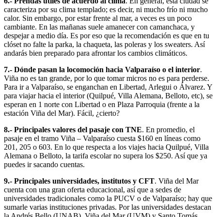
6.- Prendas útiles de acuerdo al clima
. En general, esta ciudad se
caracteriza por su clima templado; es decir, ni mucho frío ni mucho
calor. Sin embargo, por estar frente al mar, a veces es un poco
cambiante. En las mañanas suele amanecer con camanchaca, y
despejar a medio día. Es por eso que la recomendación es que en tu
clóset no falte la parka, la chaqueta, las poleras y los sweaters. Así
andarás bien preparado para afrontar los cambios climáticos.
7.- Dónde pasan la locomoción hacia Valparaíso o el interior
.
Viña no es tan grande, por lo que tomar micros no es para perderse.
Para ir a Valparaíso, se enganchan en Libertad, Arlegui o Álvarez. Y
para viajar hacia el interior (Quilpué, Villa Alemana, Belloto, etc), se
esperan en 1 norte con Libertad o en Plaza Parroquia (frente a la
estación Viña del Mar). Fácil, ¿cierto?
8.- Principales valores del pasaje con TNE
. En promedio, el
pasaje en el tramo Viña – Valparaíso cuesta $160 en líneas como
201, 205 o 603. En lo que respecta a los viajes hacia Quilpué, Villa
Alemana o Belloto, la tarifa escolar no supera los $250. Así que ya
puedes ir sacando cuentas.
9.- Principales universidades, institutos y CFT
. Viña del Mar
cuenta con una gran oferta educacional, así que a sedes de
universidades tradicionales como la PUCV o de Valparaíso; hay que
sumarle varias instituciones privadas. Por las universidades destacan
la Andrés Bello (UNAB), Viña del Mar (UVM) y Santo Tomás