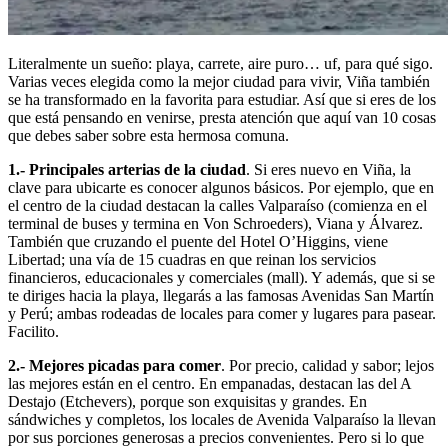
Literalmente un sueño: playa, carrete, aire puro… uf, para qué sigo.
Varias veces elegida como la mejor ciudad para vivir, Viña también
se ha transformado en la favorita para estudiar. Así que si eres de los
que está pensando en venirse, presta atención que aquí van 10 cosas
que debes saber sobre esta hermosa comuna.
1.- Principales arterias de la ciudad
. Si eres nuevo en Viña, la
clave para ubicarte es conocer algunos básicos. Por ejemplo, que en
el centro de la ciudad destacan la calles Valparaíso (comienza en el
terminal de buses y termina en Von Schroeders), Viana y Álvarez.
También que cruzando el puente del Hotel O’Higgins, viene
Libertad; una vía de 15 cuadras en que reinan los servicios
financieros, educacionales y comerciales (mall). Y además, que si se
te diriges hacia la playa, llegarás a las famosas Avenidas San Martín
y Perú; ambas rodeadas de locales para comer y lugares para pasear.
Facilito.
2.- Mejores picadas para comer
. Por precio, calidad y sabor; lejos
las mejores están en el centro. En empanadas, destacan las del A
Destajo (Etchevers), porque son exquisitas y grandes. En
sándwiches y completos, los locales de Avenida Valparaíso la llevan
por sus porciones generosas a precios convenientes. Pero si lo que