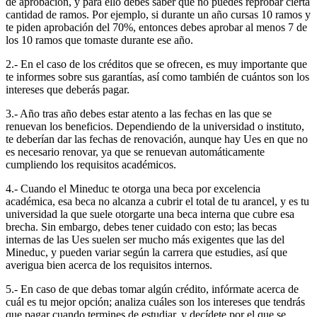
de aprobación, y para ello debes saber que no puedes reprobar cierta
cantidad de ramos. Por ejemplo, si durante un año cursas 10 ramos y
te piden aprobación del 70%, entonces debes aprobar al menos 7 de
los 10 ramos que tomaste durante ese año.
2.- En el caso de los créditos que se ofrecen, es muy importante que
te informes sobre sus garantías, así como también de cuántos son los
intereses que deberás pagar.
3.- Año tras año debes estar atento a las fechas en las que se
renuevan los beneficios. Dependiendo de la universidad o instituto,
te deberían dar las fechas de renovación, aunque hay Ues en que no
es necesario renovar, ya que se renuevan automáticamente
cumpliendo los requisitos académicos.
4.- Cuando el Mineduc te otorga una beca por excelencia
académica, esa beca no alcanza a cubrir el total de tu arancel, y es tu
universidad la que suele otorgarte una beca interna que cubre esa
brecha. Sin embargo, debes tener cuidado con esto; las becas
internas de las Ues suelen ser mucho más exigentes que las del
Mineduc, y pueden variar según la carrera que estudies, así que
averigua bien acerca de los requisitos internos.
5.- En caso de que debas tomar algún crédito, infórmate acerca de
cuál es tu mejor opción; analiza cuáles son los intereses que tendrás
que pagar cuando termines de estudiar, y decídete por el que se