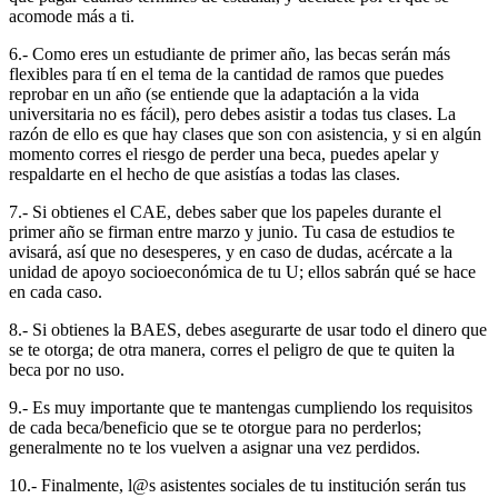
acomode más a ti.
6.- Como eres un estudiante de primer año, las becas serán más
flexibles para tí en el tema de la cantidad de ramos que puedes
reprobar en un año (se entiende que la adaptación a la vida
universitaria no es fácil), pero debes asistir a todas tus clases. La
razón de ello es que hay clases que son con asistencia, y si en algún
momento corres el riesgo de perder una beca, puedes apelar y
respaldarte en el hecho de que asistías a todas las clases.
7.- Si obtienes el CAE, debes saber que los papeles durante el
primer año se firman entre marzo y junio. Tu casa de estudios te
avisará, así que no desesperes, y en caso de dudas, acércate a la
unidad de apoyo socioeconómica de tu U; ellos sabrán qué se hace
en cada caso.
8.- Si obtienes la BAES, debes asegurarte de usar todo el dinero que
se te otorga; de otra manera, corres el peligro de que te quiten la
beca por no uso.
9.- Es muy importante que te mantengas cumpliendo los requisitos
de cada beca/beneficio que se te otorgue para no perderlos;
generalmente no te los vuelven a asignar una vez perdidos.
10.- Finalmente, l@s asistentes sociales de tu institución serán tus