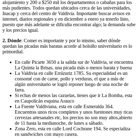
alojamiento y 200 a $250 mil los departamentos o cabañas para los
más pudientes. Todos quedan ubicados cerca de las universidades,
Inacap y cerca del centro de Valdivia. Importante buscar avisos en
internet, diarios regionales y en diciembre a enero ya tenerlo listo,
puesto que más adelante se dificulta encontrar algo; la demanda sube
y los precios igual.
2. Dónde
: Comer es importante y por lo mismo, saber dónde
quedan las picadas más baratas acorde al bolsillo universitario es lo
primordial.
En calle Picarte 3650 a la salida sur de Valdivia, se encuentra
La Quinta la Brisas, una picada más o menos barata y buena
La Valdivia en calle Errázuriz 1785. Su especialidad es un
consomé con de carne, pollo y verduras, el que a más de
algún universitario se logró reponer luego de una noche de
farra.
Si echas de menos las cazuelas, tienes que ir La Bomba, esta
en Caupolicán esquina Arauco
La Fuente Valdiviana, esta en calle Esmeralda 364.
Encuentras unos ricos completos y unos fuentones muy ricas
cervezas artesanales etc, los precios no son muy altos,abierto
de 11 hasta la medianoche, de lunes a sábado.
Zona Zero, esta en calle Lord Cochrane 194. Se especializa
en sandwiches con mayo casera.