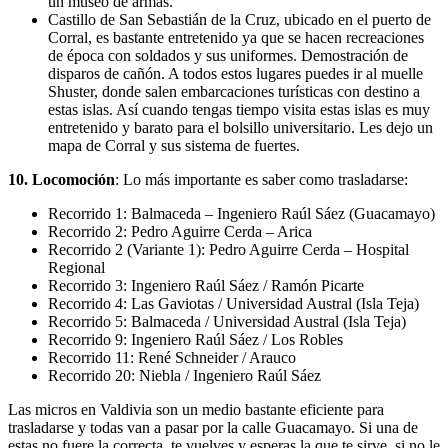
un museo de armas.
Castillo de San Sebastián de la Cruz, ubicado en el puerto de
Corral, es bastante entretenido ya que se hacen recreaciones
de época con soldados y sus uniformes. Demostración de
disparos de cañón. A todos estos lugares puedes ir al muelle
Shuster, donde salen embarcaciones turísticas con destino a
estas islas. Así cuando tengas tiempo visita estas islas es muy
entretenido y barato para el bolsillo universitario. Les dejo un
mapa de Corral y sus sistema de fuertes.
10. Locomoción
: Lo más importante es saber como trasladarse:
Recorrido 1: Balmaceda – Ingeniero Raúl Sáez (Guacamayo)
Recorrido 2: Pedro Aguirre Cerda – Arica
Recorrido 2 (Variante 1): Pedro Aguirre Cerda – Hospital
Regional
Recorrido 3: Ingeniero Raúl Sáez / Ramón Picarte
Recorrido 4: Las Gaviotas / Universidad Austral (Isla Teja)
Recorrido 5: Balmaceda / Universidad Austral (Isla Teja)
Recorrido 9: Ingeniero Raúl Sáez / Los Robles
Recorrido 11: René Schneider / Arauco
Recorrido 20: Niebla / Ingeniero Raúl Sáez
Las micros en Valdivia son un medio bastante eficiente para
trasladarse y todas van a pasar por la calle Guacamayo. Si una de
estas no fuere la correcta, te vuelves y esperas la que te sirve, si no le