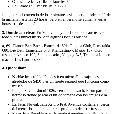
Otto sandwichs, calle los laureles 75.
La Calabaza. Avenida Italia 1770.
En general el comercio de los restoranes esta abierto desde las 11 de
la mañana hasta las 23 horas, pero en el verano se aumenta varias
horas más de atención.
3. Dónde carretear
: En Valdivia hay mucho donde carretear, sobre
todo si eres universitario. Acá algunos locales buenos:
a) 691 Dance Bar
,
Barrio Esmeralda 691, Cubana Club, Esmeralda
680, Big Ben, Esmeralda 675, Klandestinov, Maipú 137, Ocio
restobar, Arauco 102, Santo pecado , Yungay 745, Tequila a lo mero
macho, Los Laureles 335
4. Qué visitar:
Niebla: Imperdible. Puedes ir en micro. El pasaje cuesta
alrededor de $450 y es un fuerte español que funciona como
museo.
Parque Saval, Limarí 1026, cerca de la Uach. Es un parque
hermoso donde pasear el fin de semana con los amigos o la
polola
La Feria Fluvial, calle Arturo Prat, Avenida Costanera, cerca
del mercado, aquí encontraras productos del mar frescos.
Plaza de la República, en Avenida Argentina, con Bonifacio,