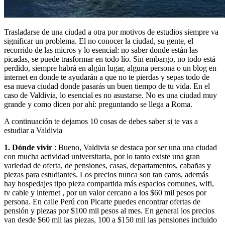
Trasladarse de una ciudad a otra por motivos de estudios siempre va
significar un problema. El no conocer la ciudad, su gente, el
recorrido de las micros y lo esencial: no saber donde están las
picadas, se puede trasformar en todo lío. Sin embargo, no todo está
perdido, siempre habrá en algún lugar, alguna persona o un blog en
internet en donde te ayudarán a que no te pierdas y sepas todo de
esa nueva ciudad donde pasarás un buen tiempo de tu vida. En el
caso de Valdivia, lo esencial es no asustarse. No es una ciudad muy
grande y como dicen por ahí: preguntando se llega a Roma.
A continuación te dejamos 10 cosas de debes saber si te vas a
estudiar a Valdivia
1. Dónde vivir
: Bueno, Valdivia se destaca por ser una una ciudad
con mucha actividad universitaria, por lo tanto existe una gran
variedad de oferta, de pensiones, casas, departamentos, cabañas y
piezas para estudiantes. Los precios nunca son tan caros, además
hay hospedajes tipo pieza compartida más espacios comunes, wifi,
tv cable y internet , por un valor cercano a los $60 mil pesos por
persona. En calle Perú con Picarte puedes encontrar ofertas de
pensión y piezas por $100 mil pesos al mes. En general los precios
van desde $60 mil las piezas, 100 a $150 mil las pensiones incluido